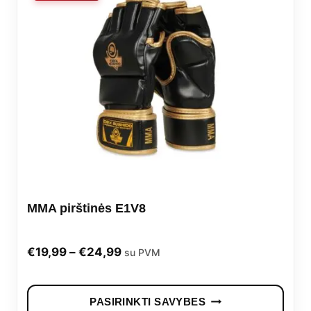
The
opti
may
be
cho
on
the
prod
MMA pirštinės E1V8
pag
Price
€
19,99
–
€
24,99
su PVM
range:
This
€19,99
PASIRINKTI SAVYBES