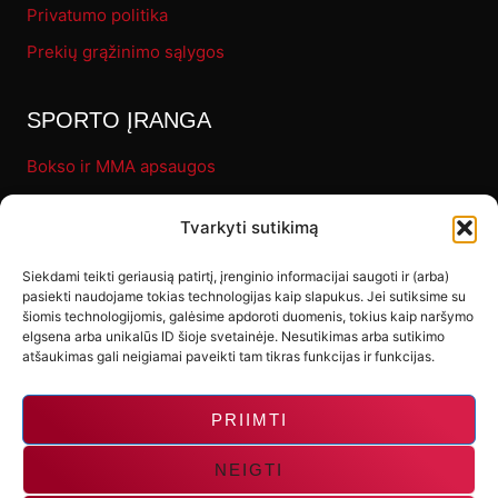
Privatumo politika
Prekių grąžinimo sąlygos
SPORTO ĮRANGA
Bokso ir MMA apsaugos
Pirštinės
Tvarkyti sutikimą
Bokso maišai
Fitness
Siekdami teikti geriausią patirtį, įrenginio informacijai saugoti ir (arba)
pasiekti naudojame tokias technologijas kaip slapukus. Jei sutiksime su
Letenos ir makivaros
šiomis technologijomis, galėsime apdoroti duomenis, tokius kaip naršymo
elgsena arba unikalūs ID šioje svetainėje. Nesutikimas arba sutikimo
Kiti produktai
atšaukimas gali neigiamai paveikti tam tikras funkcijas ir funkcijas.
PRIIMTI
NEIGTI