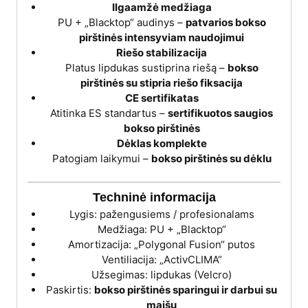
Ilgaamžė medžiaga
PU + „Blacktop“ audinys –
patvarios bokso
pirštinės intensyviam naudojimui
Riešo stabilizacija
Platus lipdukas sustiprina riešą –
bokso
pirštinės su stipria riešo fiksacija
CE sertifikatas
Atitinka ES standartus –
sertifikuotos saugios
bokso pirštinės
Dėklas komplekte
Patogiam laikymui –
bokso pirštinės su dėklu
Techninė informacija
Lygis: pažengusiems / profesionalams
Medžiaga: PU + „Blacktop“
Amortizacija: „Polygonal Fusion“ putos
Ventiliacija: „ActivCLIMA“
Užsegimas: lipdukas (Velcro)
Paskirtis:
bokso pirštinės sparingui ir darbui su
maišu