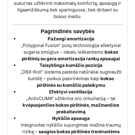
sukurtas užtikrinti maksimalų komfortą, apsaugą ir
ilgaamžiškumą tiek sparinguose, tiek dirbant su
bokso maišu.
Pagrindinės savybės
Pažangi amortizacija
„Polygonal Fusion“ putų technologija efektyviai
sugeria smūgius – idealu ieškantiems
bokso
pirštinių su gera amortizacija rankų apsaugai
Taisyklinga kumščio pozicija
„DBX-Roll“ sistema padeda natūraliai sugniaužti
kumštį – puikus pasirinkimas kaip
bokso
pirštinės su kumščio palaikymu
Efektyvi ventiliacija
„ActivCLIMA“ užtikrina oro cirkuliaciją – tai
kvėpuojančios bokso pirštinės, mažinančios
prakaitavimą
Nykščio apsauga
Integruotas nykščio sujungimas mažina traumų
riziką –
saugios bokso pirštinės treniruotėms