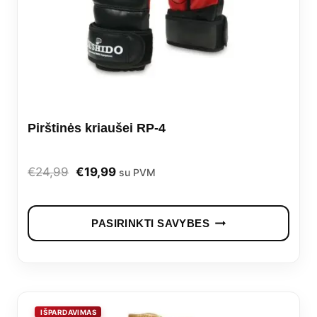
Pirštinės kriaušei RP-4
Original
Current
€
24,99
€
19,99
su PVM
price
price
This
was:
is:
PASIRINKTI SAVYBES
prod
€24,99.
€19,99.
has
mult
vari