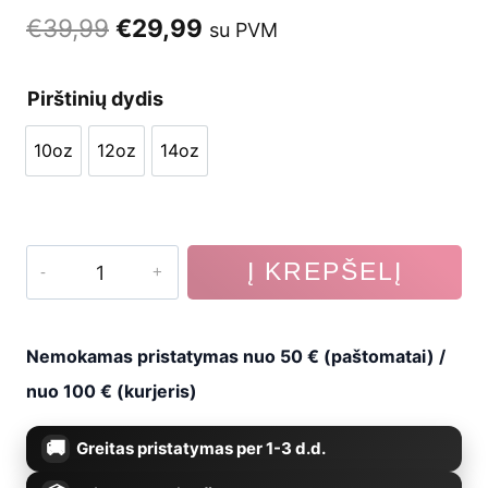
Original
Current
€
39,99
€
29,99
su PVM
price
price
Pirštinių dydis
was:
is:
10oz
12oz
14oz
€39,99.
€29,99.
10oz
12oz
14oz
produkto
Į KREPŠELĮ
kiekis:
Bokso
Nemokamas pristatymas nuo 50 € (paštomatai) /
pirštinės
nuo 100 € (kurjeris)
B-
Greitas pristatymas per 1-3 d.d.
2v20