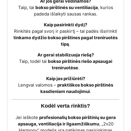
Ar jos gerai vėdinamos?
Taip, tai
bokso pirštinės su ventiliacija
, kurios
padeda išlaikyti sausas rankas.
Kaip pasirinkti dydį?
Rinkitės pagal svorį ir paskirtį – tai padės išsirinkti
tinkamo dydžio bokso pirštines pagal treniruotės
tipą
.
Ar gerai stabilizuoja riešą?
Taip, todėl tai
bokso pirštinės riešo apsaugai
treniruotėse
.
Kaip jas prižiūrėti?
Lengvai valomos –
praktiškos bokso pirštinės
kasdieniam naudojimui
.
Kodėl verta rinktis?
Jei ieškote
profesionalių bokso pirštinių su gera
apsauga, ventiliacija ir ilgaamžiškumu
, „2v20
Harmony“ modelis yra patikimas pasirinkimas