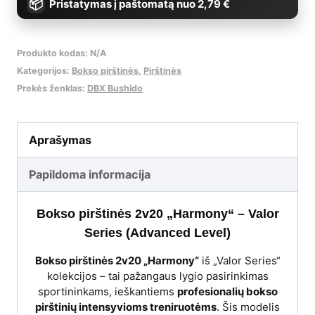
Pristatymas į paštomatą nuo 2,79 €
Produkto kodas:
N/A
Kategorijos:
Bokso pirštinės
,
Pirštinės
Prekės ženklas:
DBX Bushido
Aprašymas
Papildoma informacija
Bokso pirštinės 2v20 „Harmony“ – Valor
Series (Advanced Level)
Bokso pirštinės 2v20 „Harmony“
iš „Valor Series“
kolekcijos – tai pažangaus lygio pasirinkimas
sportininkams, ieškantiems
profesionalių bokso
pirštinių intensyvioms treniruotėms
. Šis modelis