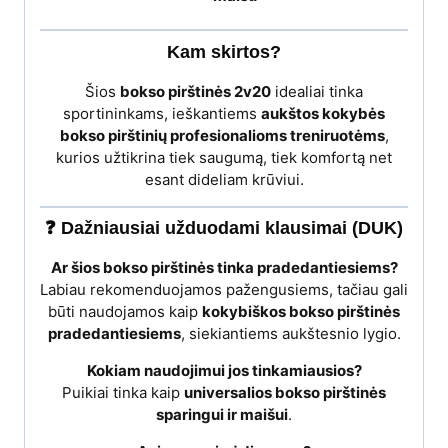
Kam skirtos?
Šios
bokso pirštinės 2v20
idealiai tinka
sportininkams, ieškantiems
aukštos kokybės
bokso pirštinių profesionalioms treniruotėms
,
kurios užtikrina tiek saugumą, tiek komfortą net
esant dideliam krūviui.
❓ Dažniausiai užduodami klausimai (DUK)
Ar šios bokso pirštinės tinka pradedantiesiems?
Labiau rekomenduojamos pažengusiems, tačiau gali
būti naudojamos kaip
kokybiškos bokso pirštinės
pradedantiesiems
, siekiantiems aukštesnio lygio.
Kokiam naudojimui jos tinkamiausios?
Puikiai tinka kaip
universalios bokso pirštinės
sparingui ir maišui
.