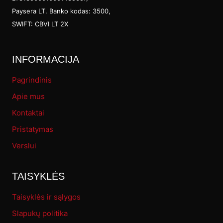
Paysera LT. Banko kodas: 3500,
the
SWIFT: CBVI LT 2X
prod
pag
INFORMACIJA
Pagrindinis
Apie mus
Kontaktai
Pristatymas
Verslui
TAISYKLĖS
Taisyklės ir sąlygos
Slapukų politika