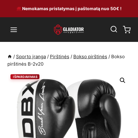
Skip
🚚
Nemokamas pristatymas į paštomatą nuo 50€ !
to
content
/
Sporto įranga
/
Pirštinės
/
Bokso pirštinės
/
Bokso
pirštinės B-2v20