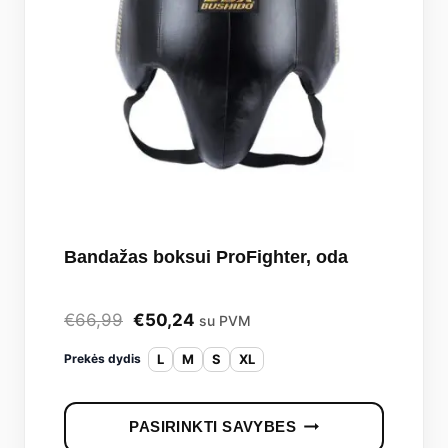
Bandažas boksui ProFighter, oda
Original
Current
€
66,99
€
50,24
su PVM
price
price
L
M
S
XL
Prekės dydis
was:
is:
This
€66,99.
€50,24.
PASIRINKTI SAVYBES
produc