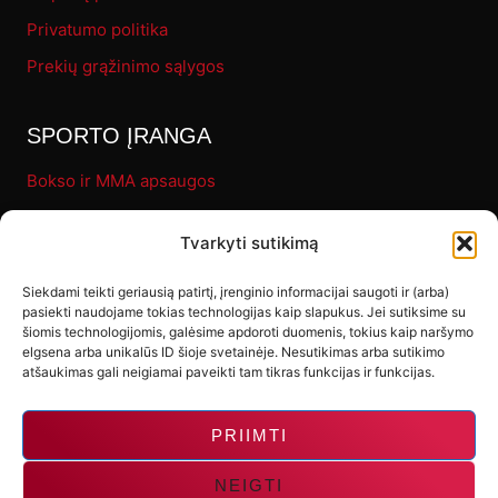
Privatumo politika
Prekių grąžinimo sąlygos
SPORTO ĮRANGA
Bokso ir MMA apsaugos
Pirštinės
Tvarkyti sutikimą
Bokso maišai
Fitness
Siekdami teikti geriausią patirtį, įrenginio informacijai saugoti ir (arba)
pasiekti naudojame tokias technologijas kaip slapukus. Jei sutiksime su
Letenos ir makivaros
šiomis technologijomis, galėsime apdoroti duomenis, tokius kaip naršymo
elgsena arba unikalūs ID šioje svetainėje. Nesutikimas arba sutikimo
Kiti produktai
atšaukimas gali neigiamai paveikti tam tikras funkcijas ir funkcijas.
PRIIMTI
NEIGTI