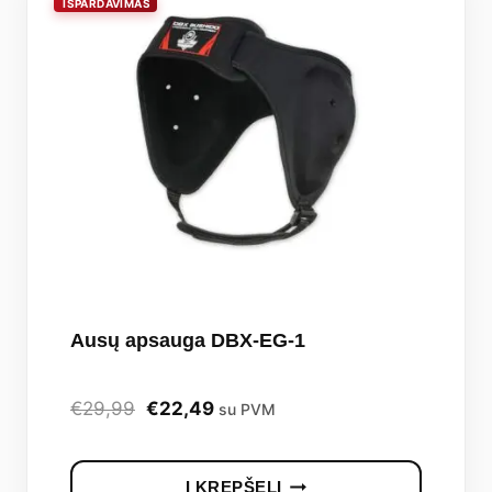
The
options
may
be
chosen
on
the
produc
page
Ausų apsauga DBX-EG-1
Original
Current
€
29,99
€
22,49
su PVM
price
price
was:
is:
Į KREPŠELĮ