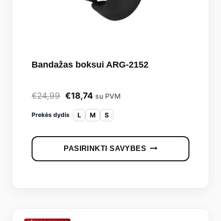
Bandažas boksui ARG-2152
Original
Current
€
24,99
€
18,74
su PVM
price
price
L
M
S
Prekės dydis
was:
is:
This
€24,99.
€18,74.
PASIRINKTI SAVYBES
produc
has
multipl
variants