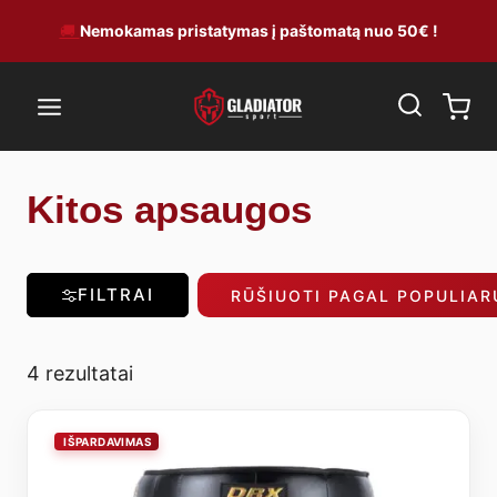
Skip
🚚
Nemokamas pristatymas į paštomatą nuo 50€ !
to
content
Kitos apsaugos
FILTRAI
RŪŠIUOTI PAGAL POPULIA
4 rezultatai