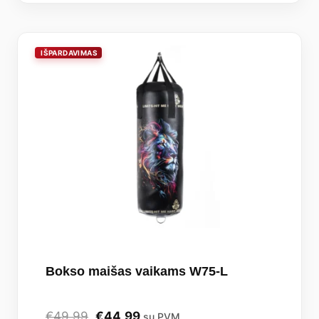
Bokso maišas vaikams W75-L
Original
Current
€
49,99
€
44,99
su PVM