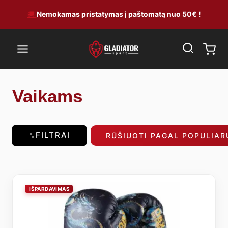
Skip
🚚
Nemokamas pristatymas į paštomatą nuo 50€ !
to
content
Vaikams
FILTRAI
RŪŠIUOTI PAGAL POPULIA