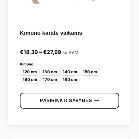
Kimono karate vaikams
Price
€
18,39
–
€
27,99
su PVM
range:
Kimono
120 cm
130 cm
140 cm
150 cm
€18,39
160 cm
170 cm
180 cm
through
€27,99
This
PASIRINKTI SAVYBES
produc
has
multipl
variants