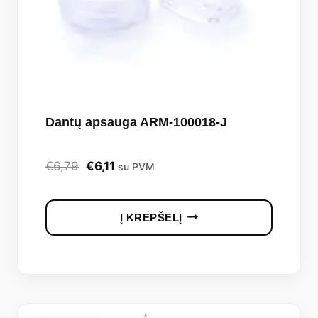
Dantų apsauga ARM-100018-J
Original
Current
€
6,79
€
6,11
su PVM
price
price
was:
is:
Į KREPŠELĮ
€6,79.
€6,11.