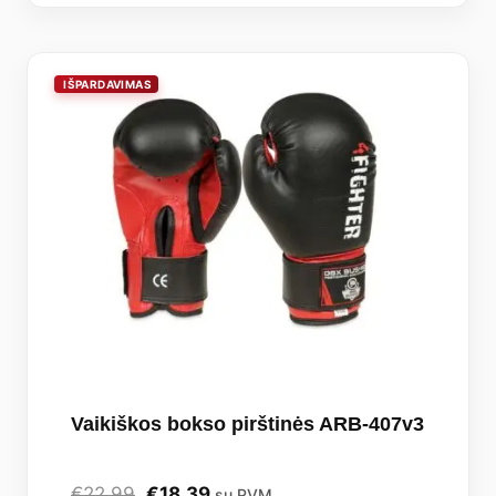
Vaikiškos bokso pirštinės ARB-407v3
Original
Current
€
22,99
€
18,39
su PVM