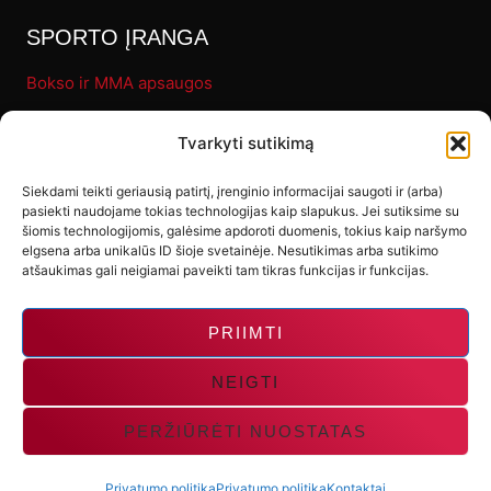
SPORTO ĮRANGA
Bokso ir MMA apsaugos
Pirštinės
Tvarkyti sutikimą
Bokso maišai
Fitness
Siekdami teikti geriausią patirtį, įrenginio informacijai saugoti ir (arba)
pasiekti naudojame tokias technologijas kaip slapukus. Jei sutiksime su
Letenos ir makivaros
šiomis technologijomis, galėsime apdoroti duomenis, tokius kaip naršymo
elgsena arba unikalūs ID šioje svetainėje. Nesutikimas arba sutikimo
Kiti produktai
atšaukimas gali neigiamai paveikti tam tikras funkcijas ir funkcijas.
PRIIMTI
NEIGTI
PERŽIŪRĖTI NUOSTATAS
© 2026 Gladiator-Sport | Spendimas:
UXLAB
Privatumo politika
Privatumo politika
Kontaktai