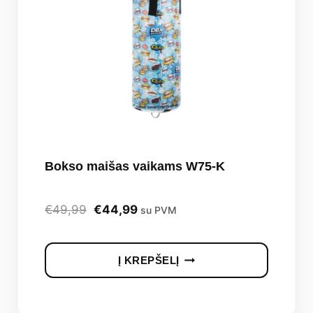
may
be
chosen
on
the
produc
page
Bokso maišas vaikams W75-K
Original
Current
€
49,99
€
44,99
su PVM
price
price
was:
is:
Į KREPŠELĮ
€49,99.
€44,99.