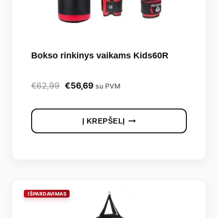
the
produc
page
Bokso rinkinys vaikams Kids60R
Original
Current
€
62,99
€
56,69
su PVM
price
price
was:
is:
Į KREPŠELĮ
€62,99.
€56,69.