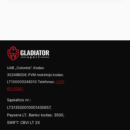
UAB „Coloreta”. Kodas:
302488206. PVM mokėtojo kodas:
LT100005248310 Telefonas:
+370
611 51201
Sąskaitos nr.:
LT313500010001435657,
Paysera LT. Banko kodas: 3500,
SWIFT: CBVI LT 2X