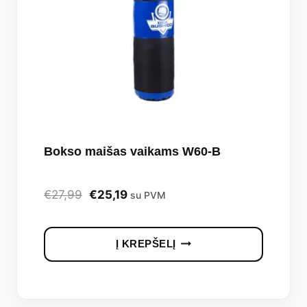
Bokso maišas vaikams W60-B
Original
Current
€
27,99
€
25,19
su PVM
price
price
was:
is:
Į KREPŠELĮ
€27,99.
€25,19.