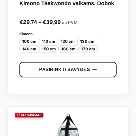
Kimono Taekwondo vaikams, Dobok
Price
€
29,74
–
€
39,99
su PVM
range:
Kimono
100 cm
110 cm
120 cm
130 cm
€29,74
140 cm
150 cm
160 cm
170 cm
through
€39,99
This
PASIRINKTI SAVYBES
produc
has
multipl
variants
The
options