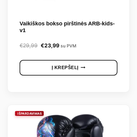
Vaikiškos bokso pirštinės ARB-kids-
v1
Original
Current
€
29,99
€
23,99
su PVM
price
price
was:
is:
Į KREPŠELĮ
€29,99.
€23,99.