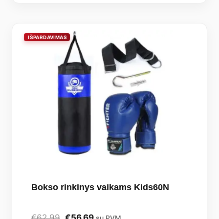
Bokso rinkinys vaikams Kids60N
Original
Current
€
62,99
€
56,69
su PVM