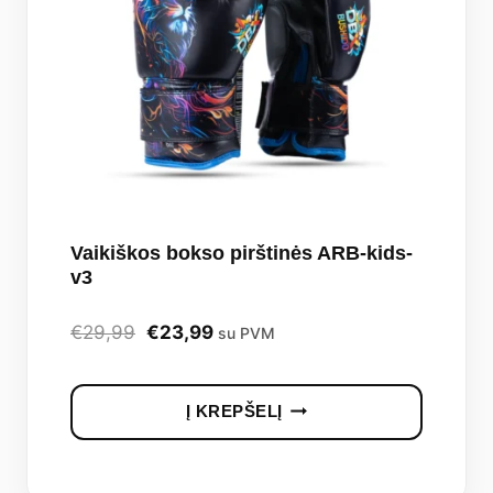
Vaikiškos bokso pirštinės ARB-kids-
v3
Original
Current
€
29,99
€
23,99
su PVM
price
price
was:
is:
Į KREPŠELĮ
€29,99.
€23,99.