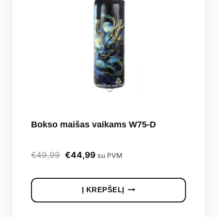
Bokso maišas vaikams W75-D
Original
Current
€
49,99
€
44,99
su PVM
price
price
was:
is:
Į KREPŠELĮ
€49,99.
€44,99.