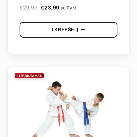
Original
Current
€
29,99
€
23,99
su PVM
price
price
was:
is:
Į KREPŠELĮ
€29,99.
€23,99.