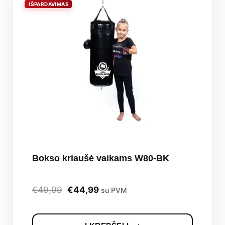
Bokso kriaušė vaikams W80-BK
Original
Current
€
49,99
€
44,99
su PVM
price
price
was:
is: