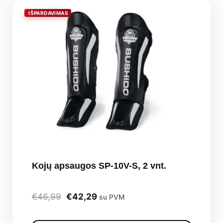
The
options
may
be
chosen
on
the
produc
page
Kojų apsaugos SP-10V-S, 2 vnt.
Original
Current
€
46,99
€
42,29
su PVM
price
price