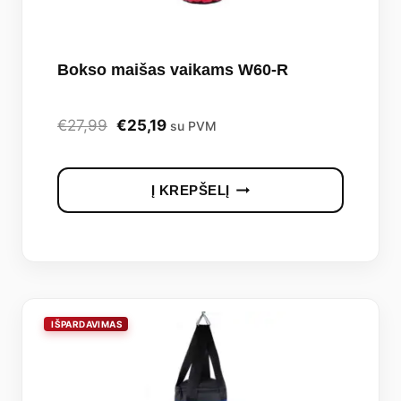
Bokso maišas vaikams W60-R
Original
Current
€
27,99
€
25,19
su PVM
price
price
was:
is:
Į KREPŠELĮ
€27,99.
€25,19.