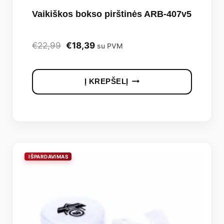
Vaikiškos bokso pirštinės ARB-407v5
Original
Current
€
22,99
€
18,39
su PVM
price
price
was:
is:
Į KREPŠELĮ
€22,99.
€18,39.