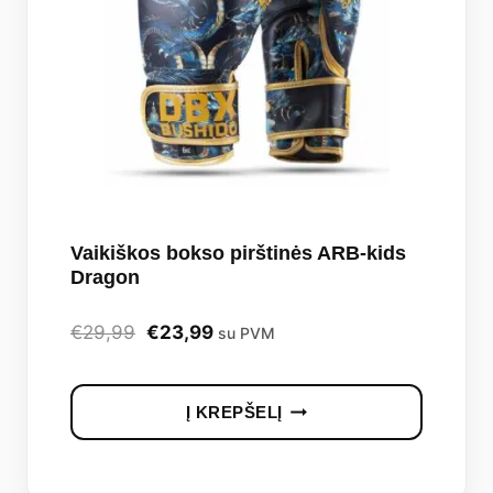
Vaikiškos bokso pirštinės ARB-kids
Dragon
Original
Current
€
29,99
€
23,99
su PVM
price
price
was:
is:
Į KREPŠELĮ
€29,99.
€23,99.