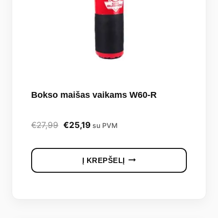
Bokso maišas vaikams W60-R
Original
Current
€
27,99
€
25,19
su PVM
price
price
was:
is:
Į KREPŠELĮ
€27,99.
€25,19.