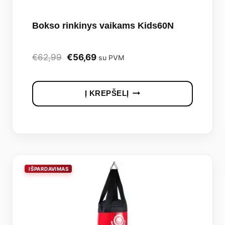
Bokso rinkinys vaikams Kids60N
Original
Current
€
62,99
€
56,69
su PVM
price
price
was:
is:
Į KREPŠELĮ
€62,99.
€56,69.