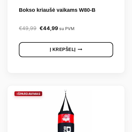
Bokso kriaušė vaikams W80-B
Original
Current
€
49,99
€
44,99
su PVM
price
price
was:
is:
Į KREPŠELĮ
€49,99.
€44,99.