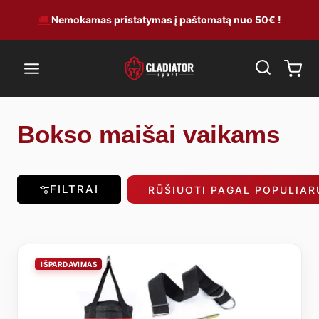
Skip
🚚
Nemokamas pristatymas į paštomatą nuo 50€ !
to
content
Bokso maišai vaikams
FILTRAI
RŪŠIUOTI PAGAL POPULIA