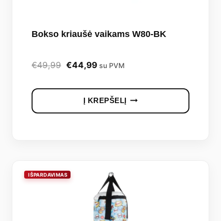
Bokso kriaušė vaikams W80-BK
Original
Current
€
49,99
€
44,99
su PVM
price
price
was:
is:
Į KREPŠELĮ
€49,99.
€44,99.