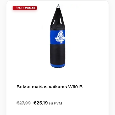
Bokso maišas vaikams W60-B
Original
Current
€
27,99
€
25,19
su PVM
price
price