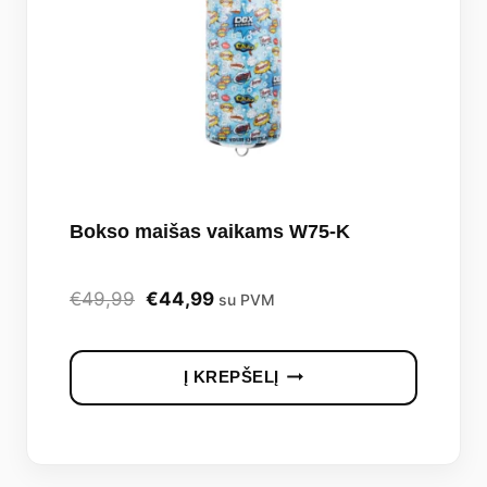
Bokso maišas vaikams W75-K
Original
Current
€
49,99
€
44,99
su PVM
price
price
was:
is:
Į KREPŠELĮ
€49,99.
€44,99.