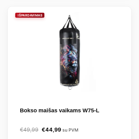
Bokso maišas vaikams W75-L
Original
Current
€
49,99
€
44,99
su PVM