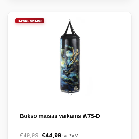
Bokso maišas vaikams W75-D
Original
Current
€
49,99
€
44,99
su PVM