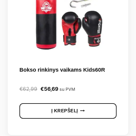
Bokso rinkinys vaikams Kids60R
Original
Current
€
62,99
€
56,69
su PVM
price
price
was:
is:
Į KREPŠELĮ
€62,99.
€56,69.