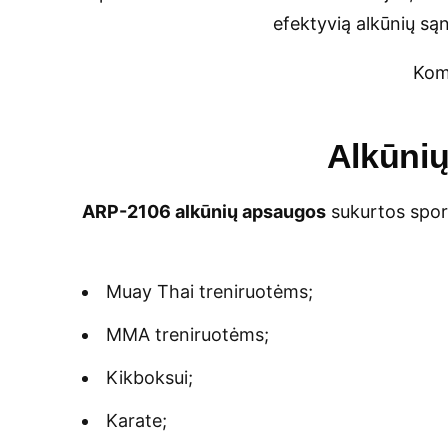
efektyvią alkūnių są
Kom
Alkūnių
ARP-2106 alkūnių apsaugos
sukurtos sport
Muay Thai treniruotėms;
MMA treniruotėms;
Kikboksui;
Karate;