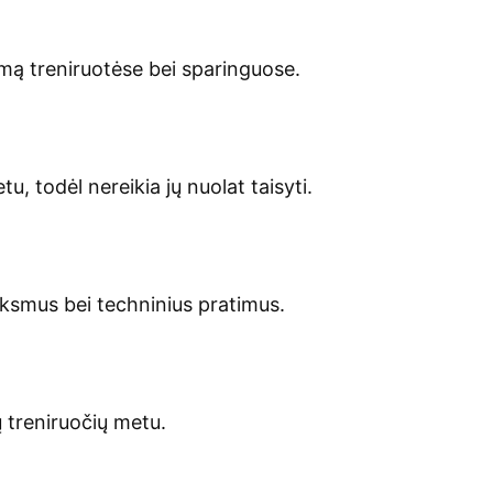
mą treniruotėse bei sparinguose.
u, todėl nereikia jų nuolat taisyti.
eiksmus bei techninius pratimus.
 treniruočių metu.