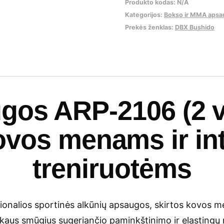
vnt.
Produkto kodas:
N/A
Kategorijos:
Bokso ir MMA apsa
Prekės ženklas:
DBX Bushido
gos ARP-2106 (2 vn
ovos menams ir in
treniruotėms
sionalios sportinės alkūnių apsaugos, skirtos kovos 
nkaus smūgius sugeriančio paminkštinimo ir elastingų