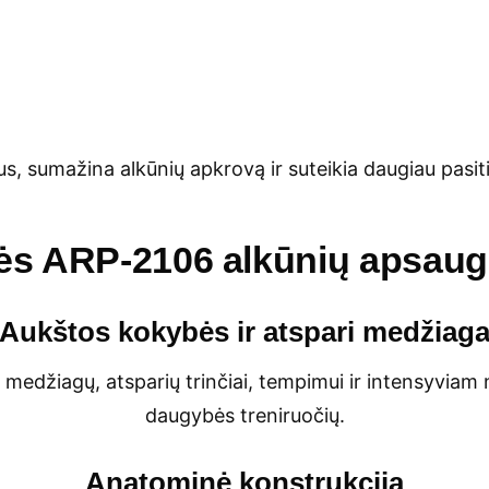
 sumažina alkūnių apkrovą ir suteikia daugiau pasiti
ės ARP-2106 alkūnių apsau
Aukštos kokybės ir atspari medžiag
medžiagų, atsparių trinčiai, tempimui ir intensyviam 
daugybės treniruočių.
Anatominė konstrukcija