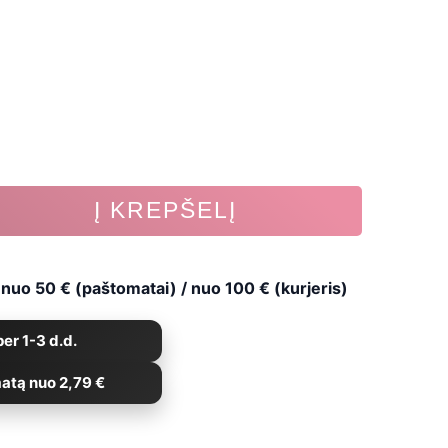
e
39.
Į KREPŠELĮ
uo 50 € (paštomatai) / nuo 100 € (kurjeris)
er 1-3 d.d.
atą nuo 2,79 €