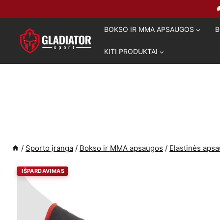
Skip
to
BOKSO IR MMA APSAUGOS
B
content
KITI PRODUKTAI
/
Sporto įranga
/
Bokso ir MMA apsaugos
/
Elastinės aps