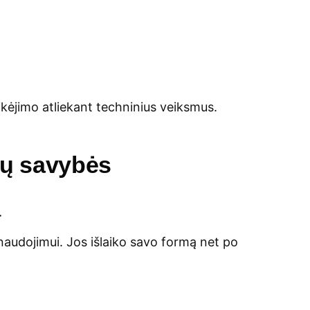
kėjimo atliekant techninius veiksmus.
gų savybės
a
naudojimui. Jos išlaiko savo formą net po