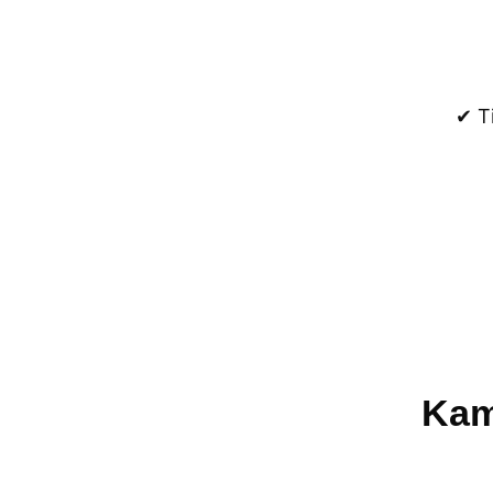
✔ T
Kam