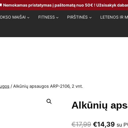
🚚
Nemokamas pristatymas į paštomatą nuo 50€ ! Užsisakyk dabar
OKSO MAIŠAI
FITNESS
PIRŠTINĖS
LETENOS IR 
augos
/
Alkūnių apsaugos ARP-2106, 2 vnt.
Alkūnių aps
Original
Curr
€
17,99
€
14,39
su 