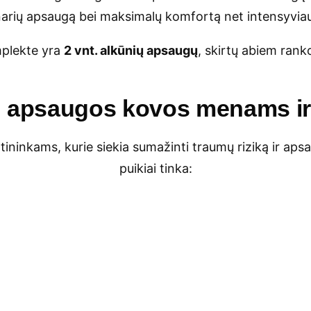
narių apsaugą bei maksimalų komfortą net intensyviau
plekte yra
2 vnt. alkūnių apsaugų
, skirtų abiem ran
 apsaugos kovos menams ir
ininkams, kurie siekia sumažinti traumų riziką ir apsa
puikiai tinka: