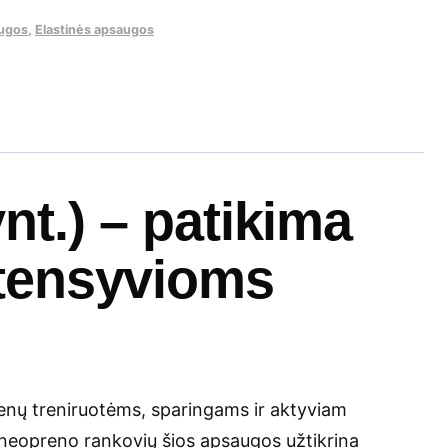
ugos
,
Elastinės apsaugos
t.) – patikima
tensyvioms
menų treniruotėms, sparingams ir aktyviam
 neopreno rankovių šios apsaugos užtikrina