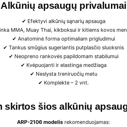
Alkūnių apsaugų privalumai
✔ Efektyvi alkūnių sąnarių apsauga
inka MMA, Muay Thai, kikboksui ir kitiems kovos me
✔ Anatominė forma optimaliam prigludimui
✔ Tankus smūgius sugeriantis putplasčio sluoksnis
✔ Neopreno rankovės papildomam stabilumui
✔ Kvėpuojanti ir elastinga medžiaga
✔ Neslysta treniruočių metu
✔ Komplekte – 2 vnt.
 skirtos šios alkūnių apsau
ARP-2106 modelis
rekomenduojamas: