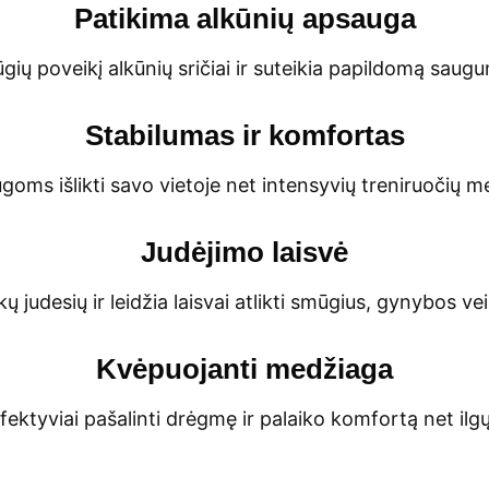
Patikima alkūnių apsauga
ų poveikį alkūnių sričiai ir suteikia papildomą saugu
Stabilumas ir komfortas
goms išlikti savo vietoje net intensyvių treniruočių met
Judėjimo laisvė
judesių ir leidžia laisvai atlikti smūgius, gynybos v
Kvėpuojanti medžiaga
ektyviai pašalinti drėgmę ir palaiko komfortą net ilgų