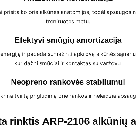
 prisitaiko prie alkūnės anatomijos, todėl apsaugos ne
treniruotės metu.
Efektyvi smūgių amortizacija
energiją ir padeda sumažinti apkrovą alkūnės sąnariu
kur dažni smūgiai ir kontaktas su varžovu.
Neopreno rankovės stabilumui
rina tvirtą prigludimą prie rankos ir neleidžia apsau
ta rinktis ARP-2106 alkūnių