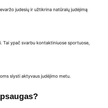
varžo judesių ir užtikrina natūralų judėjimą
i. Tai ypač svarbu kontaktiniuose sportuose,
goms slysti aktyvaus judėjimo metu.
 apsaugas?