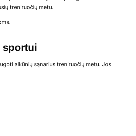
sių treniruočių metu.
koms.
 sportui
ugoti alkūnių sąnarius treniruočių metu. Jos