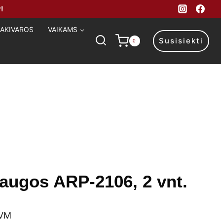
!
MAKIVAROS
VAIKAMS
Susisiekti
0
augos ARP-2106, 2 vnt.
ent
PVM