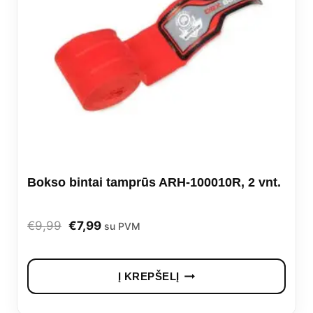
Bokso bintai tamprūs ARH-100010R, 2 vnt.
Original
Current
€
9,99
€
7,99
su PVM
price
price
was:
is:
Į KREPŠELĮ
€9,99.
€7,99.