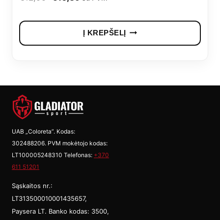
price
price
was:
is:
Į KREPŠELĮ
€12,99.
€10,39.
UAB „Coloreta”. Kodas:
302488206. PVM mokėtojo kodas:
LT100005248310 Telefonas:
+370
611 51201
Sąskaitos nr.:
LT313500010001435657,
Paysera LT. Banko kodas: 3500,