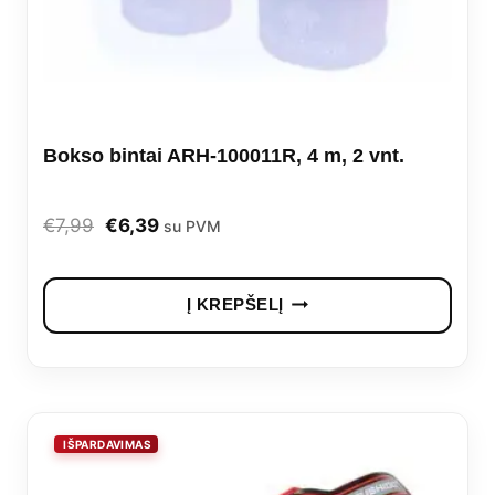
Bokso bintai ARH-100011R, 4 m, 2 vnt.
Original
Current
€
7,99
€
6,39
su PVM
price
price
was:
is:
Į KREPŠELĮ
€7,99.
€6,39.