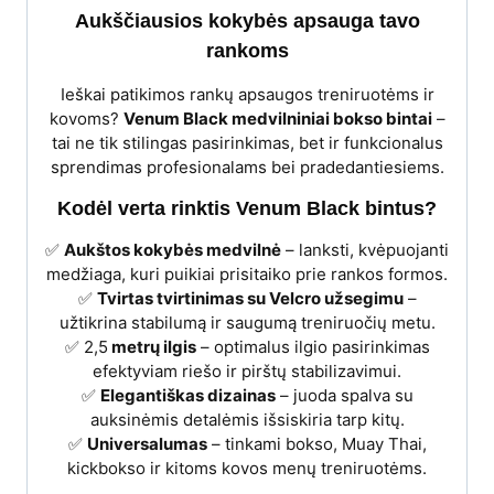
Aukščiausios kokybės apsauga tavo
rankoms
Ieškai patikimos rankų apsaugos treniruotėms ir
kovoms?
Venum Black medvilniniai bokso bintai
–
tai ne tik stilingas pasirinkimas, bet ir funkcionalus
sprendimas profesionalams bei pradedantiesiems.
Kodėl verta rinktis Venum Black bintus?
✅
Aukštos kokybės medvilnė
– lanksti, kvėpuojanti
medžiaga, kuri puikiai prisitaiko prie rankos formos.
✅
Tvirtas tvirtinimas su Velcro užsegimu
–
užtikrina stabilumą ir saugumą treniruočių metu.
✅ 2,5
metrų ilgis
– optimalus ilgio pasirinkimas
efektyviam riešo ir pirštų stabilizavimui.
✅
Elegantiškas dizainas
– juoda spalva su
auksinėmis detalėmis išsiskiria tarp kitų.
✅
Universalumas
– tinkami bokso, Muay Thai,
kickbokso ir kitoms kovos menų treniruotėms.