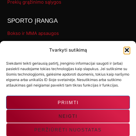
Prekių grąžinimo sąlygos
SPORTO ĮRANGA
Bokso ir MMA apsaugos
Pirštinės
Tvarkyti sutikimą
Bokso maišai
Fitness
Siekdami teikti geriausią patirtį, įrenginio informacijai saugoti ir (arba)
pasiekti naudojame tokias technologijas kaip slapukus. Jei sutiksime su
Letenos ir makivaros
šiomis technologijomis, galėsime apdoroti duomenis, tokius kaip naršymo
elgsena arba unikalūs ID šioje svetainėje. Nesutikimas arba sutikimo
Kiti produktai
atšaukimas gali neigiamai paveikti tam tikras funkcijas ir funkcijas.
PRIIMTI
NEIGTI
PERŽIŪRĖTI NUOSTATAS