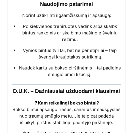
Naudojimo patarimai
Norint užtikrinti ilgaamžiškumą ir apsaugą:
Po kiekvienos treniruotės vėdink arba skalbk
bintus rankomis ar skalbimo mašinoje švelniu
režimu.
Vyniok bintus tvirtai, bet ne per stipriai – taip
išvengsi kraujotakos sutrikimų.
Naudok kartu su bokso pirštinėmis – tai padidins
smūgio amortizaciją.
D.U.K. – Dažniausiai užduodami klausimai
❓ Kam reikalingi bokso bintai?
Bokso bintai apsaugo riešus, sąnarius ir sausgysles
nuo traumų smūgio metu. Jie taip pat padeda
išlaikyti pirštus stabilioje padėtyje pirštinėje.