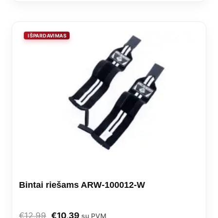
Bintai riešams ARW-100012-W
Original
Current
€
12,99
€
10,39
su PVM