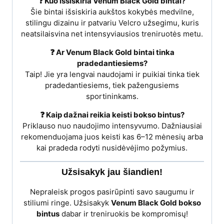
❓ Kuo išsiskiria Venum Black Gold bintai?
Šie bintai išsiskiria aukštos kokybės medvilne,
stilingu dizainu ir patvariu Velcro užsegimu, kuris
neatsilaisvina net intensyviausios treniruotės metu.
❓ Ar Venum Black Gold bintai tinka
pradedantiesiems?
Taip! Jie yra lengvai naudojami ir puikiai tinka tiek
pradedantiesiems, tiek pažengusiems
sportininkams.
❓ Kaip dažnai reikia keisti bokso bintus?
Priklauso nuo naudojimo intensyvumo. Dažniausiai
rekomenduojama juos keisti kas 6–12 mėnesių arba
kai pradeda rodyti nusidėvėjimo požymius.
Užsisakyk jau šiandien!
Nepraleisk progos pasirūpinti savo saugumu ir
stiliumi ringe. Užsisakyk
Venum Black Gold bokso
bintus
dabar ir treniruokis be kompromisų!