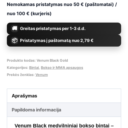
Nemokamas pristatymas nuo 50 € (paštomatai) /
nuo 100 € (kurjeris)
Greitas pristatymas per 1-3 d.d.
Pristatymas į paštomatą nuo 2,79 €
Produkto kodas:
Venum Black Gold
Kategorijos:
Bintai
,
Bokso ir MMA apsaugos
Prekės ženklas:
Venum
Aprašymas
Papildoma informacija
Venum Black medvilniniai bokso bintai –