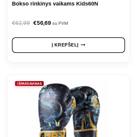
Bokso rinkinys vaikams Kids60N
Original
Current
€
62,99
€
56,69
su PVM
price
price
was:
is:
Į KREPŠELĮ
€62,99.
€56,69.