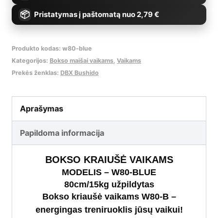
Pristatymas į paštomatą nuo 2,79 €
B
Produkto kodas:
w80-blue
Kategorijos:
Bokso maišai vaikams
,
Vaikams
Prekės ženklas:
DBX Bushido
Aprašymas
Papildoma informacija
BOKSO KRAIUŠĖ VAIKAMS
MODELIS – W80-BLUE
80cm/15kg užpildytas
Bokso kriaušė vaikams W80-B –
energingas treniruoklis jūsų vaikui!