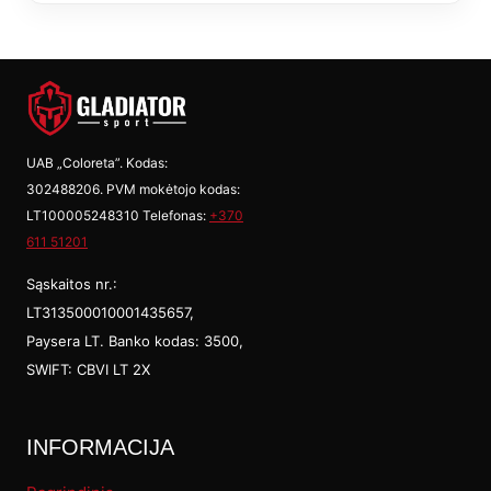
mult
vari
The
opti
UAB „Coloreta”. Kodas:
302488206. PVM mokėtojo kodas:
may
LT100005248310 Telefonas:
+370
be
611 51201
cho
Sąskaitos nr.:
on
LT313500010001435657,
Paysera LT. Banko kodas: 3500,
the
SWIFT: CBVI LT 2X
prod
pag
INFORMACIJA