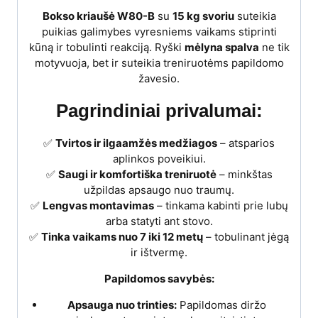
Bokso kriaušė W80-B
su
15 kg svoriu
suteikia
puikias galimybes vyresniems vaikams stiprinti
kūną ir tobulinti reakciją. Ryški
mėlyna spalva
ne tik
motyvuoja, bet ir suteikia treniruotėms papildomo
žavesio.
Pagrindiniai privalumai:
✅
Tvirtos ir ilgaamžės medžiagos
– atsparios
aplinkos poveikiui.
✅
Saugi ir komfortiška treniruotė
– minkštas
užpildas apsaugo nuo traumų.
✅
Lengvas montavimas
– tinkama kabinti prie lubų
arba statyti ant stovo.
✅
Tinka vaikams nuo 7 iki 12 metų
– tobulinant jėgą
ir ištvermę.
Papildomos savybės:
Apsauga nuo trinties:
Papildomas diržo