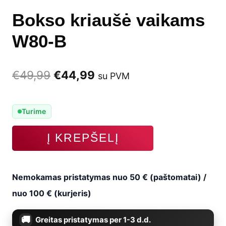
Bokso kriaušė vaikams
W80-B
Original
Current
€
49,99
€
44,99
su PVM
price
price
Turime
was:
is:
produkto
Į KREPŠELĮ
€49,99.
€44,99.
kiekis:
Bokso
Nemokamas pristatymas nuo 50 € (paštomatai) /
kriaušė
nuo 100 € (kurjeris)
vaikams
Greitas pristatymas per 1-3 d.d.
W80-