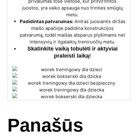
privalumas tose vietose, kur pritvirtintos
juostos, yra vaiko apsauga nuo trinties smūgių
metu.
Padidintas patvarumas:
Antras juosiantis diržas
maišo apačioje padidina konstrukcijos
patvarumą, todėl maišas atsparus plyšimams net
intensyvių ir ilgalaikių treniruočių metu.
Skatinkite vaiką tobulėti ir aktyviai
praleisti laiką!
Panašūs