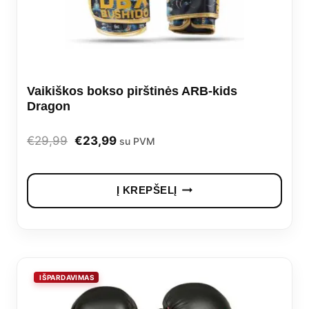
Vaikiškos bokso pirštinės ARB-kids
Dragon
Original
Current
€
29,99
€
23,99
su PVM
price
price
was:
is:
Į KREPŠELĮ
€29,99.
€23,99.