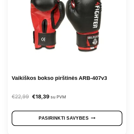
Vaikiškos bokso pirštinės ARB-407v3
Original
Current
€
22,99
€
18,39
su PVM
price
price
This
was:
is:
PASIRINKTI SAVYBES
prod
€22,99.
€18,39.
has