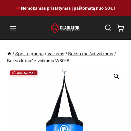
Skip
🚚
Nemokamas pristatymas į paštomatą nuo 50€ !
to
content
/
Sporto įranga
/
Vaikams
/
Bokso maišai vaikams
/
Bokso kriaušė vaikams W80-B