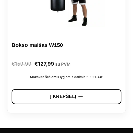
Bokso maišas W150
Original
Current
€
159,99
€
127,99
su PVM
price
price
Mokėkite šešiomis lygiomis dalimis 6 x 21.33€
was:
is:
€159,99.
€127,99.
Į KREPŠELĮ