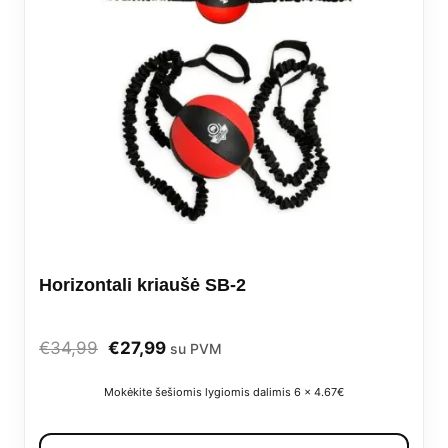
Horizontali kriaušė SB-2
Original
Current
€
34,99
€
27,99
su PVM
price
price
Mokėkite šešiomis lygiomis dalimis 6 x 4.67€
was:
is: