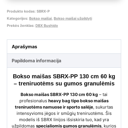
Produkto kodas:
SBRX-P
Kategorijos:
Bokso maišai
,
Bokso maišai užpildyti
Prekės ženklas:
DBX Bushido
Aprašymas
Papildoma informacija
Bokso maišas SBRX-PP 130 cm 60 kg
– treniruotėms su gumos granulėmis
Bokso maišas SBRX-PP 130 cm 60 kg
– tai
profesionalus
heavy bag tipo bokso maišas
treniruotėms namuose ir sporto salėje
, sukurtas
intensyvioms jėgos ir smūgių treniruotėms. Šis
modelis iš SBRX linijos išsiskiria tuo, kad yra
užpildomas
specialiomis gumos granulėmis
, kurios