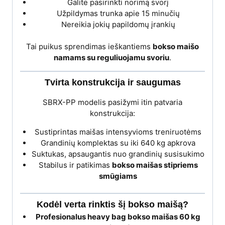
Galite pasirinkti norimą svorį
Užpildymas trunka apie 15 minučių
Nereikia jokių papildomų įrankių
Tai puikus sprendimas ieškantiems
bokso maišo
namams su reguliuojamu svoriu
.
Tvirta konstrukcija ir saugumas
SBRX-PP modelis pasižymi itin patvaria
konstrukcija:
Sustiprintas maišas intensyvioms treniruotėms
Grandinių komplektas su iki 640 kg apkrova
Suktukas, apsaugantis nuo grandinių susisukimo
Stabilus ir patikimas
bokso maišas stipriems
smūgiams
Kodėl verta rinktis šį bokso maišą?
Profesionalus heavy bag bokso maišas 60 kg