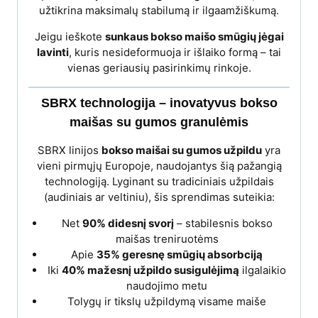
užtikrina maksimalų stabilumą ir ilgaamžiškumą.
Jeigu ieškote
sunkaus bokso maišo smūgių jėgai
lavinti
, kuris nesideformuoja ir išlaiko formą – tai
vienas geriausių pasirinkimų rinkoje.
SBRX technologija – inovatyvus bokso
maišas su gumos granulėmis
SBRX linijos
bokso maišai su gumos užpildu
yra
vieni pirmųjų Europoje, naudojantys šią pažangią
technologiją. Lyginant su tradiciniais užpildais
(audiniais ar veltiniu), šis sprendimas suteikia:
Net
90% didesnį svorį
– stabilesnis bokso
maišas treniruotėms
Apie
35% geresnę smūgių absorbciją
Iki
40% mažesnį užpildo susigulėjimą
ilgalaikio
naudojimo metu
Tolygų ir tikslų užpildymą visame maiše