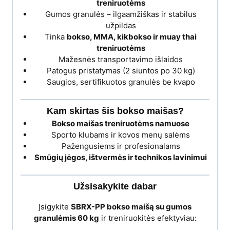
treniruotėms
Gumos granulės – ilgaamžiškas ir stabilus
užpildas
Tinka
bokso, MMA, kikbokso ir muay thai
treniruotėms
Mažesnės transportavimo išlaidos
Patogus pristatymas (2 siuntos po 30 kg)
Saugios, sertifikuotos granulės be kvapo
Kam skirtas šis bokso maišas?
Bokso maišas treniruotėms namuose
Sporto klubams ir kovos menų salėms
Pažengusiems ir profesionalams
Smūgių jėgos, ištvermės ir technikos lavinimui
Užsisakykite dabar
Įsigykite
SBRX-PP bokso maišą su gumos
granulėmis 60 kg
ir treniruokitės efektyviau: