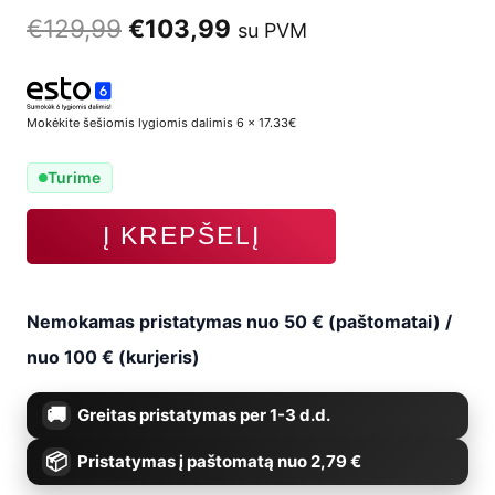
Original
Current
€
129,99
€
103,99
su PVM
price
price
was:
is:
Mokėkite šešiomis lygiomis dalimis 6 x 17.33€
€129,99.
€103,99.
Turime
produkto
Į KREPŠELĮ
kiekis:
Bokso
Nemokamas pristatymas nuo 50 € (paštomatai) /
maišas
nuo 100 € (kurjeris)
SBRX-
Greitas pristatymas per 1-3 d.d.
PP
Pristatymas į paštomatą nuo 2,79 €