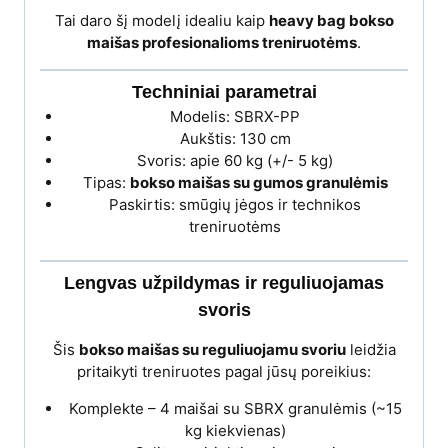
Tai daro šį modelį idealiu kaip
heavy bag bokso
maišas profesionalioms treniruotėms
.
Techniniai parametrai
Modelis: SBRX-PP
Aukštis: 130 cm
Svoris: apie 60 kg (+/- 5 kg)
Tipas:
bokso maišas su gumos granulėmis
Paskirtis: smūgių jėgos ir technikos
treniruotėms
Lengvas užpildymas ir reguliuojamas
svoris
Šis
bokso maišas su reguliuojamu svoriu
leidžia
pritaikyti treniruotes pagal jūsų poreikius:
Komplekte – 4 maišai su SBRX granulėmis (~15
kg kiekvienas)