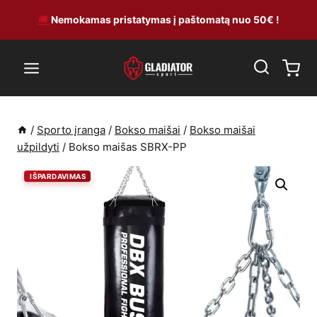
Skip
🚚
Nemokamas pristatymas į paštomatą nuo 50€ !
to
content
/
Sporto įranga
/
Bokso maišai
/
Bokso maišai
užpildyti
/
Bokso maišas SBRX-PP