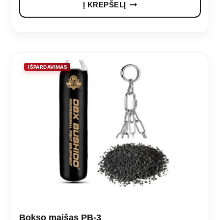
€34,99.
€27,99.
Į KREPŠELĮ
Bokso maišas PB-3