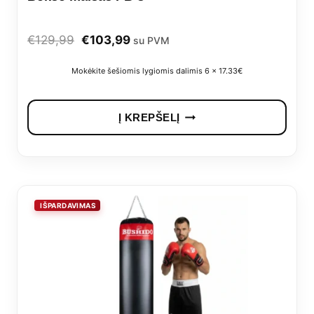
Original
Current
€
129,99
€
103,99
su PVM
price
price
Mokėkite šešiomis lygiomis dalimis 6 x 17.33€
was:
is:
€129,99.
€103,99.
Į KREPŠELĮ