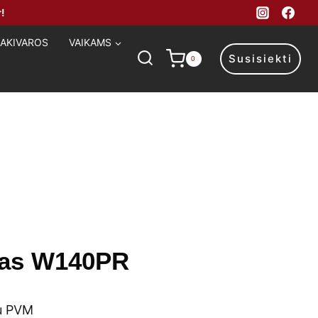
!
MAKIVAROS
VAIKAMS
Susisiekti
0
šas W140PR
rrent
u PVM