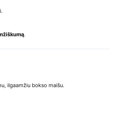
.
amžiškumą
.
imu, ilgaamžiu bokso maišu.