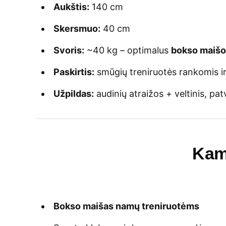
Aukštis:
140 cm
Skersmuo:
40 cm
Svoris:
~40 kg – optimalus
bokso maišo
Paskirtis:
smūgių treniruotės rankomis i
Užpildas:
audinių atraižos + veltinis, pa
Kam
Bokso maišas namų treniruotėms