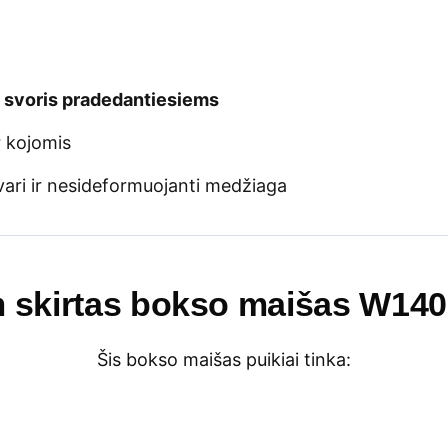
 svoris pradedantiesiems
r kojomis
tvari ir nesideformuojanti medžiaga
 skirtas bokso maišas W14
Šis bokso maišas puikiai tinka: