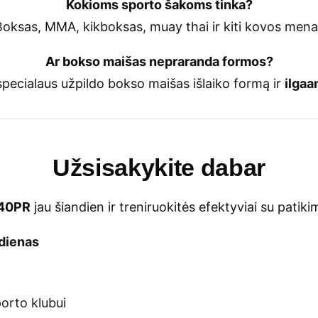
Kokioms sporto šakoms tinka?
Boksas, MMA, kikboksas, muay thai ir kiti kovos menai
Ar bokso maišas nepraranda formos?
pecialaus užpildo bokso maišas išlaiko formą ir
ilga
Užsisakykite dabar
140PR
jau šiandien ir treniruokitės efektyviai su patik
dienas
porto klubui