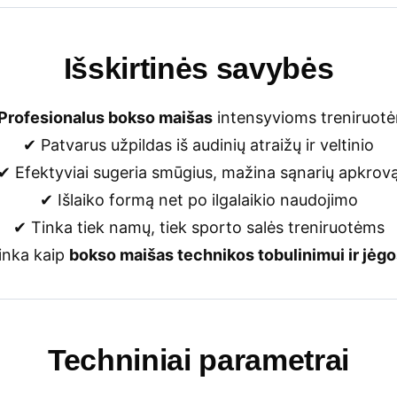
Išskirtinės savybės
Profesionalus bokso maišas
intensyvioms treniruot
✔ Patvarus užpildas iš audinių atraižų ir veltinio
✔ Efektyviai sugeria smūgius, mažina sąnarių apkrov
✔ Išlaiko formą net po ilgalaikio naudojimo
✔ Tinka tiek namų, tiek sporto salės treniruotėms
tinka kaip
bokso maišas technikos tobulinimui ir jėgo
Techniniai parametrai