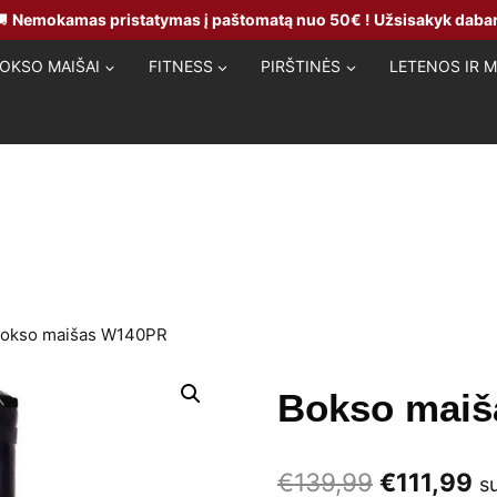
🚚
Nemokamas pristatymas į paštomatą nuo 50€ ! Užsisakyk dabar
OKSO MAIŠAI
FITNESS
PIRŠTINĖS
LETENOS IR 
okso maišas W140PR
Bokso mai
Original
Cu
€
139,99
€
111,99
s