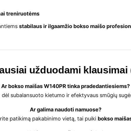
ai treniruotėms
kantiems
stabilaus ir ilgaamžio bokso maišo profesio
ausiai užduodami klausimai
Ar bokso maišas W140PR tinka pradedantiesiems?
, dėl subalansuoto kietumo ir efektyvaus smūgių sugė
Ar galima naudoti namuose?
turite patikimą pakabinimo vietą, tai puiki
bokso maiša