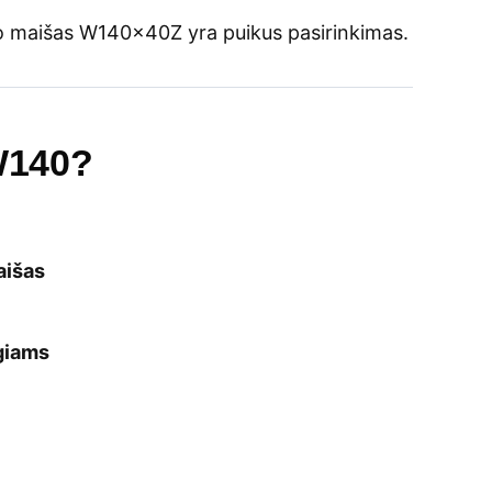
kso maišas W140x40Z yra puikus pasirinkimas.
 W140?
aišas
giams