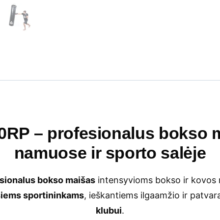
RP – profesionalus bokso m
namuose ir sporto salėje
sionalus bokso maišas
intensyvioms bokso ir kovos 
iems sportininkams
, ieškantiems ilgaamžio ir patv
klubui
.