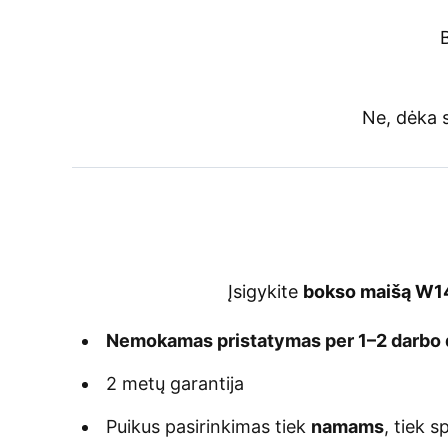
Ne, dėka s
Įsigykite
bokso maišą W
Nemokamas pristatymas per 1–2 darbo 
2 metų garantija
Puikus pasirinkimas tiek
namams
, tiek s