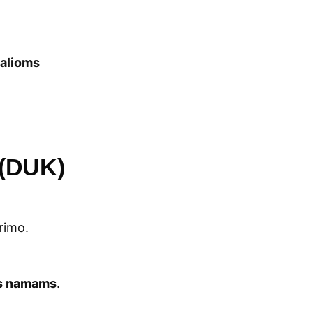
nalioms
 (DUK)
rimo.
s namams
.