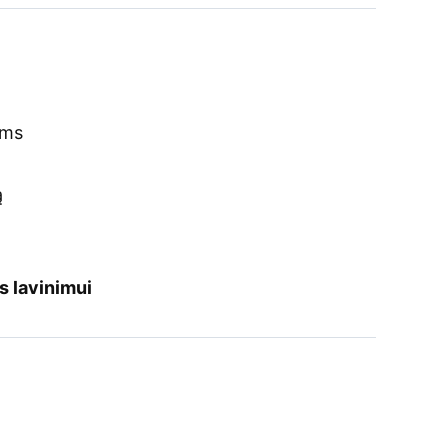
ėms
ą
s lavinimui