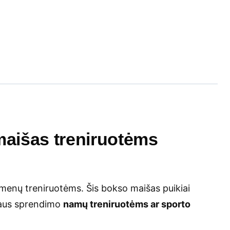
aišas treniruotėms
menų treniruotėms. Šis bokso maišas puikiai
araus sprendimo
namų treniruotėms ar sporto