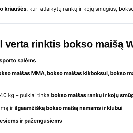
so kriaušės
, kuri atlaikytų rankų ir kojų smūgius, bo
 verta rinktis bokso maišą
 sporto salėms
okso maišas MMA, bokso maišas kikboksui, bokso m
40 kg – puikiai tinka
bokso maišas rankų ir kojų smū
umą ir
ilgaamžišką bokso maišą namams ir klubui
esiems ir pažengusiems