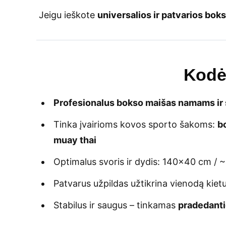
Jeigu ieškote
universalios ir patvarios bok
Kodėl
Profesionalus bokso maišas namams ir
Tinka įvairioms kovos sporto šakoms:
b
muay thai
Optimalus svoris ir dydis: 140×40 cm / ~
Patvarus užpildas užtikrina vienodą kiet
Stabilus ir saugus – tinkamas
pradedanti