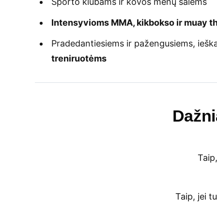
Sporto klubams ir kovos menų salėms
Intensyvioms MMA, kikbokso ir muay th
Pradedantiesiems ir pažengusiems, ieš
treniruotėms
Dažni
Taip
Taip, jei 