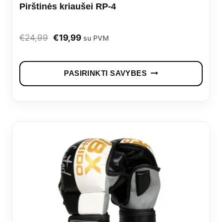
Pirštinės kriaušei RP-4
Original
Current
€
24,99
€
19,99
su PVM
price
price
This
was:
is:
PASIRINKTI SAVYBES
prod
€24,99.
€19,99.
has
mult
vari
The
opti
may
be