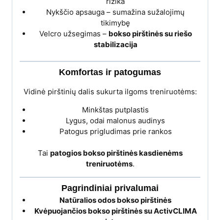
rizika
Nykščio apsauga – sumažina sužalojimų
tikimybę
Velcro užsegimas –
bokso pirštinės su riešo
stabilizacija
Komfortas ir patogumas
Vidinė pirštinių dalis sukurta ilgoms treniruotėms:
Minkštas putplastis
Lygus, odai malonus audinys
Patogus prigludimas prie rankos
Tai
patogios bokso pirštinės kasdienėms
treniruotėms
.
Pagrindiniai privalumai
Natūralios odos bokso pirštinės
Kvėpuojančios bokso pirštinės su ActivCLIMA