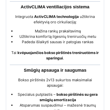
ActivCLIMA ventiliacijos sistema
Integruota
ActivCLIMA technologija
užtikrina
efektyvią oro cirkuliaciją:
Mažina rankų prakaitavimą
Užtikrina komfortą ilgesnių treniruočių metu
Padeda išlaikyti sausas ir patogias rankas
Tai
kvėpuojančios bokso pirštinės treniruotėms ir
sparingui
.
Smūgių apsauga ir saugumas
Bokso pirštinės 2v13 sukurtos maksimaliai
apsaugai:
Specialus putplastis –
bokso pirštinės su gera
smūgių amortizacija
Atsparumas suspaudimui – mažesnė traumų