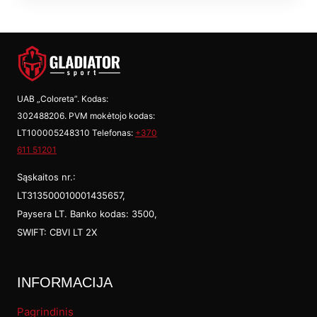
€27,99
mult
vari
The
opti
UAB „Coloreta”. Kodas:
302488206. PVM mokėtojo kodas:
may
LT100005248310 Telefonas:
+370
be
611 51201
cho
Sąskaitos nr.:
on
LT313500010001435657,
Paysera LT. Banko kodas: 3500,
the
SWIFT: CBVI LT 2X
prod
pag
INFORMACIJA
Pagrindinis