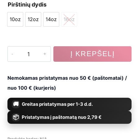
Pirštinių dydis
was:
is:
10oz
12oz
14oz
16oz
€55,99.
€41,99.
10oz
12oz
14oz
16oz
produkto
Į KREPŠELĮ
kiekis:
Bokso
Nemokamas pristatymas nuo 50 € (paštomatai) /
pirštinės
nuo 100 € (kurjeris)
B-
Greitas pristatymas per 1-3 d.d.
2v13,
Pristatymas į paštomatą nuo 2,79 €
oda
Produkto kodas:
N/A