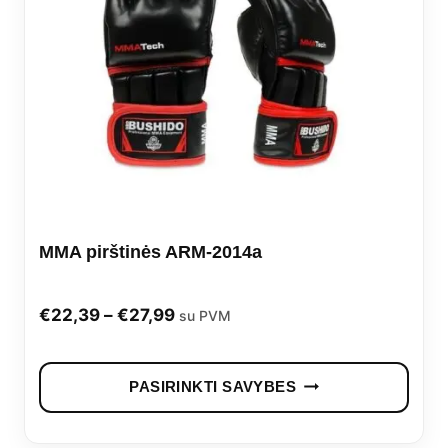
opti
may
be
cho
on
the
prod
MMA pirštinės ARM-2014a
pag
Price
€
22,39
–
€
27,99
su PVM
range:
This
€22,39
PASIRINKTI SAVYBES
prod
through
has