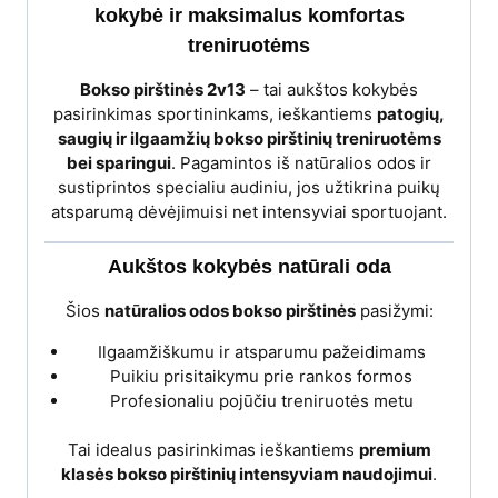
kokybė ir maksimalus komfortas
treniruotėms
Bokso pirštinės 2v13
– tai aukštos kokybės
pasirinkimas sportininkams, ieškantiems
patogių,
saugių ir ilgaamžių bokso pirštinių treniruotėms
bei sparingui
. Pagamintos iš natūralios odos ir
sustiprintos specialiu audiniu, jos užtikrina puikų
atsparumą dėvėjimuisi net intensyviai sportuojant.
Aukštos kokybės natūrali oda
Šios
natūralios odos bokso pirštinės
pasižymi:
Ilgaamžiškumu ir atsparumu pažeidimams
Puikiu prisitaikymu prie rankos formos
Profesionaliu pojūčiu treniruotės metu
Tai idealus pasirinkimas ieškantiems
premium
klasės bokso pirštinių intensyviam naudojimui
.