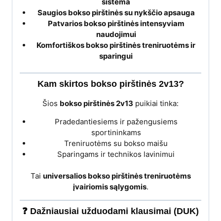
sistema
Saugios bokso pirštinės su nykščio apsauga
Patvarios bokso pirštinės intensyviam
naudojimui
Komfortiškos bokso pirštinės treniruotėms ir
sparingui
Kam skirtos bokso pirštinės 2v13?
Šios
bokso pirštinės 2v13
puikiai tinka:
Pradedantiesiems ir pažengusiems
sportininkams
Treniruotėms su bokso maišu
Sparingams ir technikos lavinimui
Tai
universalios bokso pirštinės treniruotėms
įvairiomis sąlygomis
.
❓ Dažniausiai užduodami klausimai (DUK)