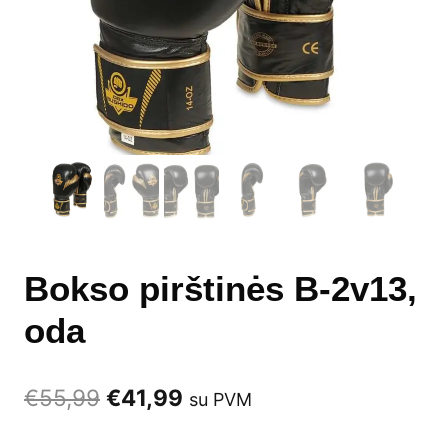
Bokso pirštinės B-2v13,
oda
Original
Current
€
55,99
€
41,99
su PVM
price
price