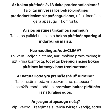
Ar bokso pirštinės 2v13 tinka pradedantiesiems?
Taip, tai
universalios bokso pirštinės
pradedantiesiems ir pažengusiems
, užtikrinančios
gerą apsaugą ir komfortą.
Ar šios pirštinės tinkamos sparingui?
Taip, jos puikiai tinka kaip
bokso pirštinės sparingui
ir darbui su maišu
.
Kuo naudingas ActivCLIMA?
Tai ventiliacijos sistema, kuri mažina prakaitavimą ir
užtikrina komfortą, todėl tai
kvėpuojančios bokso
pirštinės intensyvioms treniruotėms
.
Ar natūrali oda yra pranašesnė už dirbtinę?
Taip, natūrali oda yra patvaresnė, patogesnė ir
ilgaamžiškesnė, todėl tai
premium bokso pirštinės
iš natūralios odos
.
Ar jos gerai apsaugo riešą?
Taip, Velcro užsegimas suteikia tvirtą fiksaciją, todėl