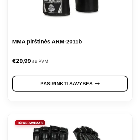
cho
on
the
prod
MMA pirštinės ARM-2011b
pag
€
29,99
su PVM
This
PASIRINKTI SAVYBES
prod
has
mult
vari
The