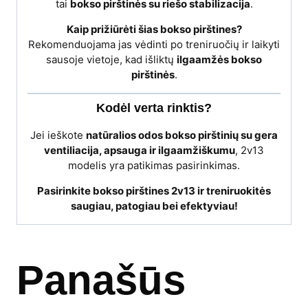
tai
bokso pirštinės su riešo stabilizacija
.
Kaip prižiūrėti šias bokso pirštines?
Rekomenduojama jas vėdinti po treniruočių ir laikyti
sausoje vietoje, kad išliktų
ilgaamžės bokso
pirštinės
.
Kodėl verta rinktis?
Jei ieškote
natūralios odos bokso pirštinių su gera
ventiliacija, apsauga ir ilgaamžiškumu
, 2v13
modelis yra patikimas pasirinkimas.
Pasirinkite bokso pirštines 2v13 ir treniruokitės
saugiau, patogiau bei efektyviau!
Panašūs