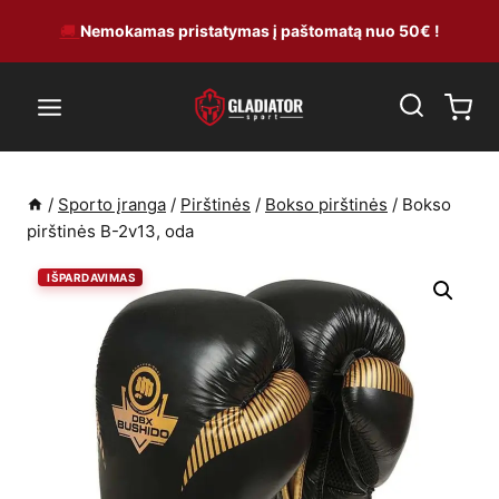
Skip
🚚
Nemokamas pristatymas į paštomatą nuo 50€ !
to
content
/
Sporto įranga
/
Pirštinės
/
Bokso pirštinės
/
Bokso
pirštinės B-2v13, oda