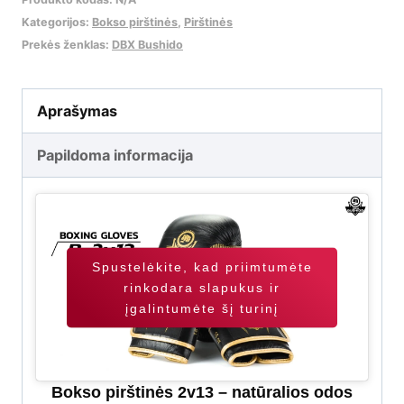
Kategorijos:
Bokso pirštinės
,
Pirštinės
Prekės ženklas:
DBX Bushido
Aprašymas
Papildoma informacija
Spustelėkite, kad priimtumėte
rinkodara slapukus ir
įgalintumėte šį turinį
Bokso pirštinės 2v13 – natūralios odos