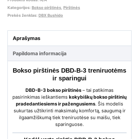
Kategorijos:
Bokso pirštinės
,
Pirštinės
Prekės ženklas:
DBX Bushido
Aprašymas
Papildoma informacija
Bokso pirštinės DBD-B-3 treniruotėms
ir sparingui
DBD-B-3 bokso pirštinės
– tai patikimas
pasirinkimas ieškantiems
kokybiškų bokso pirštinių
pradedantiesiems ir pažengusiems
. Šis modelis
sukurtas užtikrinti maksimalų komfortą, saugumą ir
ilgaamžiškumą tiek treniruotėse su maišu, tiek
sparinguose.