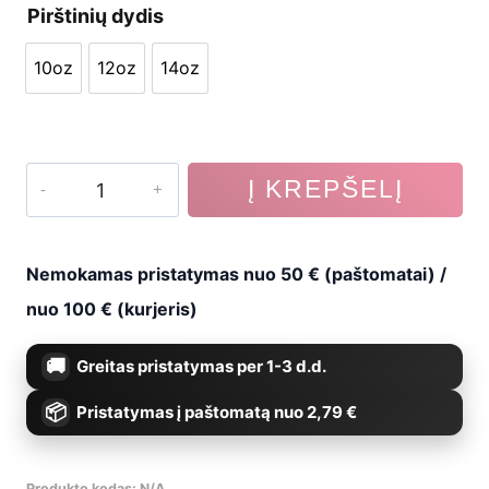
Pirštinių dydis
was:
is:
10oz
12oz
14oz
€39,99.
€29,99.
10oz
12oz
14oz
produkto
Į KREPŠELĮ
kiekis:
Bokso
Nemokamas pristatymas nuo 50 € (paštomatai) /
pirštinės
nuo 100 € (kurjeris)
DBD-
Greitas pristatymas per 1-3 d.d.
B-
Pristatymas į paštomatą nuo 2,79 €
3
Produkto kodas:
N/A