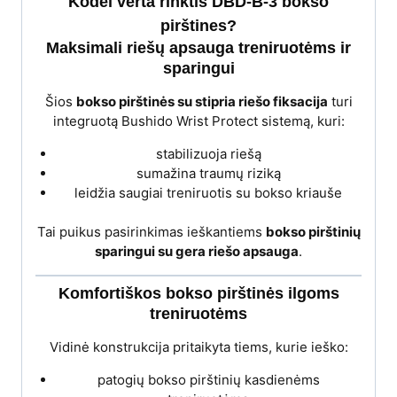
Kodėl verta rinktis DBD-B-3 bokso
pirštines?
Maksimali riešų apsauga treniruotėms ir
sparingui
Šios
bokso pirštinės su stipria riešo fiksacija
turi
integruotą Bushido Wrist Protect sistemą, kuri:
stabilizuoja riešą
sumažina traumų riziką
leidžia saugiai treniruotis su bokso kriauše
Tai puikus pasirinkimas ieškantiems
bokso pirštinių
sparingui su gera riešo apsauga
.
Komfortiškos bokso pirštinės ilgoms
treniruotėms
Vidinė konstrukcija pritaikyta tiems, kurie ieško:
patogių bokso pirštinių kasdienėms