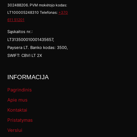
302488206. PVM mokėtojo kodas:
may
LT100005248310 Telefonas:
+370
be
611 51201
cho
Sąskaitos nr.:
on
LT313500010001435657,
Paysera LT. Banko kodas: 3500,
the
SWIFT: CBVI LT 2X
prod
pag
INFORMACIJA
Pagrindinis
Apie mus
Kontaktai
Pristatymas
Verslui