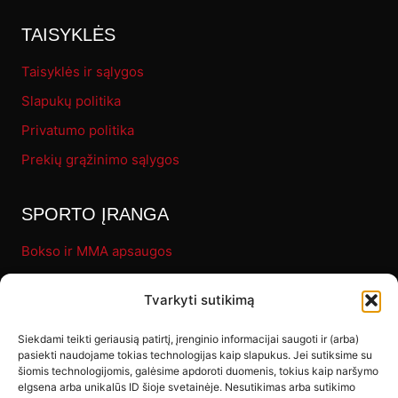
TAISYKLĖS
Taisyklės ir sąlygos
Slapukų politika
Privatumo politika
Prekių grąžinimo sąlygos
SPORTO ĮRANGA
Bokso ir MMA apsaugos
Pirštinės
Tvarkyti sutikimą
Bokso maišai
Fitness
Siekdami teikti geriausią patirtį, įrenginio informacijai saugoti ir (arba)
pasiekti naudojame tokias technologijas kaip slapukus. Jei sutiksime su
Letenos ir makivaros
šiomis technologijomis, galėsime apdoroti duomenis, tokius kaip naršymo
elgsena arba unikalūs ID šioje svetainėje. Nesutikimas arba sutikimo
Kiti produktai