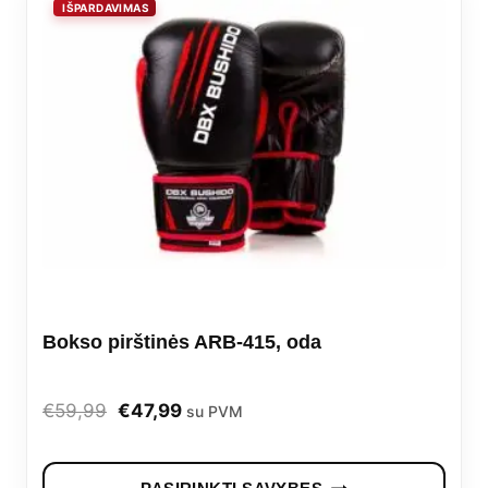
Bokso pirštinės ARB-415, oda
Original
Current
€
59,99
€
47,99
su PVM
price
price
This
was:
is: