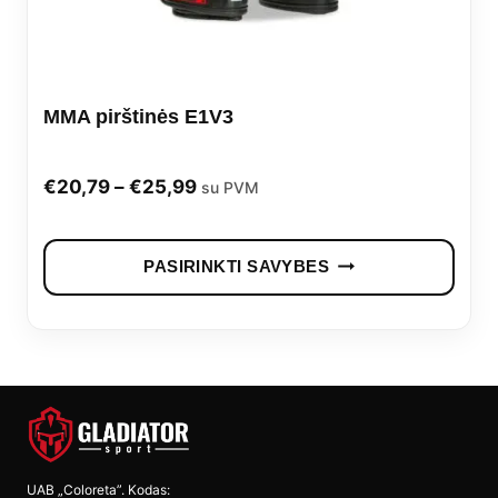
on
the
prod
MMA pirštinės E1V3
pag
Price
€
20,79
–
€
25,99
su PVM
range:
This
€20,79
PASIRINKTI SAVYBES
prod
through
has
€25,99
mult
vari
The
opti
UAB „Coloreta”. Kodas: