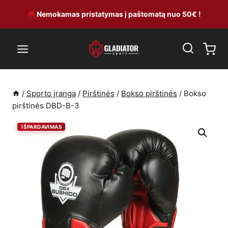
Skip
🚚
Nemokamas pristatymas į paštomatą nuo 50€ !
to
content
/
Sporto įranga
/
Pirštinės
/
Bokso pirštinės
/
Bokso
pirštinės DBD-B-3