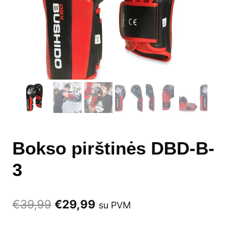
Bokso pirštinės DBD-B-
3
Original
Current
€
39,99
€
29,99
su PVM
price
price