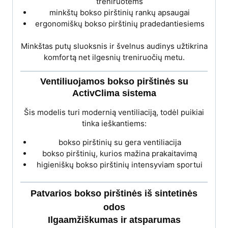
treniruotėms
minkštų bokso pirštinių rankų apsaugai
ergonomiškų bokso pirštinių pradedantiesiems
Minkštas putų sluoksnis ir švelnus audinys užtikrina
komfortą net ilgesnių treniruočių metu.
Ventiliuojamos bokso pirštinės su
ActivClima sistema
Šis modelis turi modernią ventiliaciją, todėl puikiai
tinka ieškantiems:
bokso pirštinių su gera ventiliacija
bokso pirštinių, kurios mažina prakaitavimą
higieniškų bokso pirštinių intensyviam sportui
Patvarios bokso pirštinės iš sintetinės
odos
Ilgaamžiškumas ir atsparumas