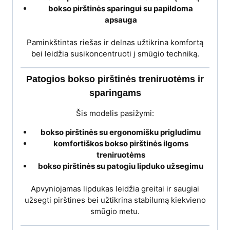
bokso pirštinės sparingui su papildoma
apsauga
Paminkštintas riešas ir delnas užtikrina komfortą
bei leidžia susikoncentruoti į smūgio techniką.
Patogios bokso pirštinės treniruotėms ir
sparingams
Šis modelis pasižymi:
bokso pirštinės su ergonomišku prigludimu
komfortiškos bokso pirštinės ilgoms
treniruotėms
bokso pirštinės su patogiu lipduko užsegimu
Apvyniojamas lipdukas leidžia greitai ir saugiai
užsegti pirštines bei užtikrina stabilumą kiekvieno
smūgio metu.