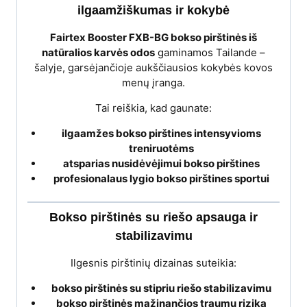
ilgaamžiškumas ir kokybė
Fairtex Booster FXB-BG bokso pirštinės iš
natūralios karvės odos
gaminamos Tailande –
šalyje, garsėjančioje aukščiausios kokybės kovos
menų įranga.
Tai reiškia, kad gaunate:
ilgaamžes bokso pirštines intensyvioms
treniruotėms
atsparias nusidėvėjimui bokso pirštines
profesionalaus lygio bokso pirštines sportui
Bokso pirštinės su riešo apsauga ir
stabilizavimu
Ilgesnis pirštinių dizainas suteikia:
bokso pirštinės su stipriu riešo stabilizavimu
bokso pirštinės mažinančios traumų riziką