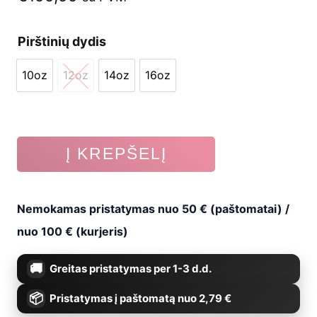
Pirštinių dydis
10oz
12oz
14oz
16oz
10oz
12oz
14oz
16oz
produkto
Į KREPŠELĮ
kiekis:
Bokso
Nemokamas pristatymas nuo 50 € (paštomatai) /
pirštinės
nuo 100 € (kurjeris)
Fairtex
Greitas pristatymas per 1-3 d.d.
FXB
Pristatymas į paštomatą nuo 2,79 €
BG,