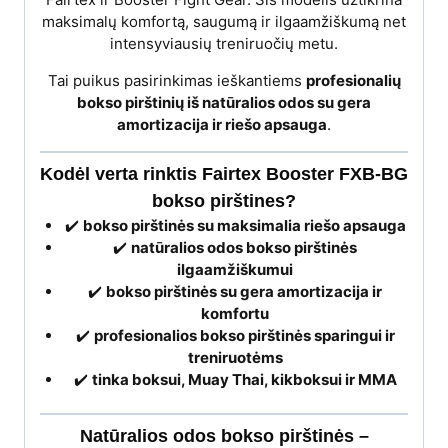
maksimalų komfortą, saugumą ir ilgaamžiškumą net
intensyviausių treniruočių metu.
Tai puikus pasirinkimas ieškantiems
profesionalių
bokso pirštinių iš natūralios odos su gera
amortizacija ir riešo apsauga
.
Kodėl verta rinktis Fairtex Booster FXB-BG
bokso pirštines?
✔️
bokso pirštinės su maksimalia riešo apsauga
✔️
natūralios odos bokso pirštinės
ilgaamžiškumui
✔️
bokso pirštinės su gera amortizacija ir
komfortu
✔️
profesionalios bokso pirštinės sparingui ir
treniruotėms
✔️
tinka boksui, Muay Thai, kikboksui ir MMA
Natūralios odos bokso pirštinės –