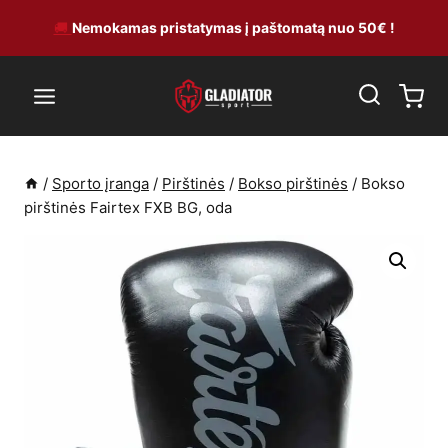
Skip
🚚
Nemokamas pristatymas į paštomatą nuo 50€ !
to
content
/
Sporto įranga
/
Pirštinės
/
Bokso pirštinės
/
Bokso
pirštinės Fairtex FXB BG, oda