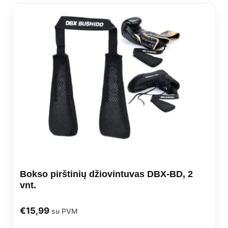
vari
The
opti
may
be
cho
on
the
prod
Bokso pirštinių džiovintuvas DBX-BD, 2
pag
vnt.
€
15,99
su PVM