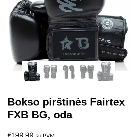
Bokso pirštinės Fairtex
FXB BG, oda
€
199,99
su PVM