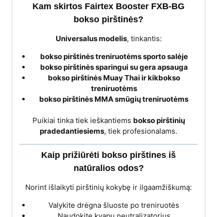
Kam skirtos Fairtex Booster FXB-BG
bokso pirštinės?
Universalus modelis
, tinkantis:
bokso pirštinės treniruotėms sporto salėje
bokso pirštinės sparingui su gera apsauga
bokso pirštinės Muay Thai ir kikbokso
treniruotėms
bokso pirštinės MMA smūgių treniruotėms
Puikiai tinka tiek ieškantiems
bokso pirštinių
pradedantiesiems
, tiek profesionalams.
Kaip prižiūrėti bokso pirštines iš
natūralios odos?
Norint išlaikyti pirštinių kokybę ir ilgaamžiškumą:
Valykite drėgna šluoste po treniruotės
Naudokite kvapų neutralizatorius