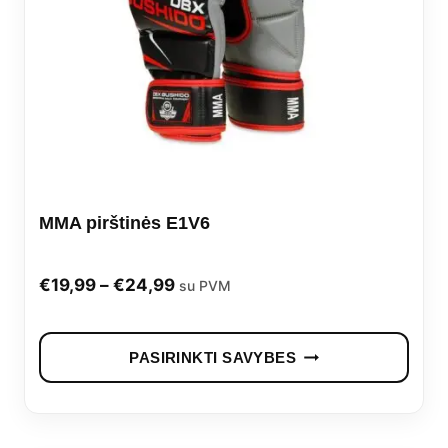
may
be
cho
on
the
prod
MMA pirštinės E1V6
pag
Price
€
19,99
–
€
24,99
su PVM
range:
This
€19,99
PASIRINKTI SAVYBES
prod
through
has
€24,99
mult