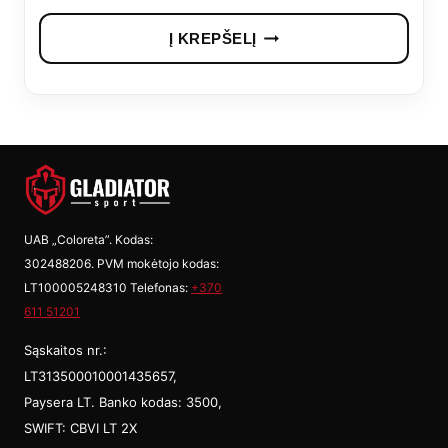
Į KREPŠELĮ
UAB „Coloreta”. Kodas:
302488206. PVM mokėtojo kodas:
LT100005248310 Telefonas:
+370
611 51201
Sąskaitos nr.:
LT313500010001435657,
Paysera LT. Banko kodas: 3500,
SWIFT: CBVI LT 2X