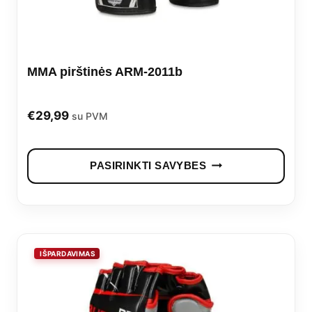
MMA pirštinės ARM-2011b
€
29,99
su PVM
This
PASIRINKTI SAVYBES
prod
has
mult
vari
The
opti