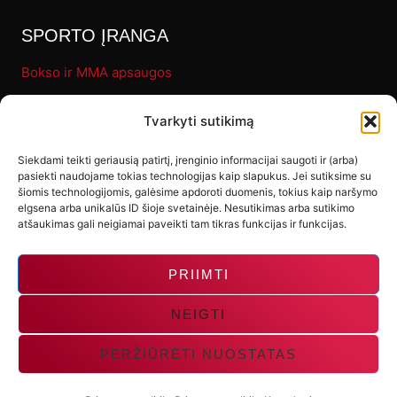
SPORTO ĮRANGA
Bokso ir MMA apsaugos
Pirštinės
Tvarkyti sutikimą
Bokso maišai
Fitness
Siekdami teikti geriausią patirtį, įrenginio informacijai saugoti ir (arba)
pasiekti naudojame tokias technologijas kaip slapukus. Jei sutiksime su
Letenos ir makivaros
šiomis technologijomis, galėsime apdoroti duomenis, tokius kaip naršymo
elgsena arba unikalūs ID šioje svetainėje. Nesutikimas arba sutikimo
Kiti produktai
atšaukimas gali neigiamai paveikti tam tikras funkcijas ir funkcijas.
PRIIMTI
NEIGTI
PERŽIŪRĖTI NUOSTATAS
© 2026 Gladiator-Sport | Spendimas:
UXLAB