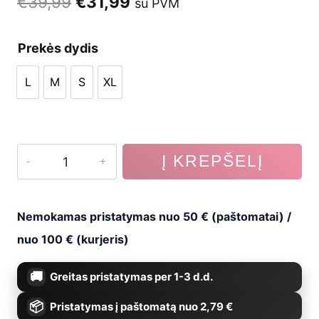
Original
Current
€
39,99
€
31,99
su PVM
price
price
Prekės dydis
was:
is:
L
M
S
XL
€39,99.
€31,99.
L
M
S
XL
produkto
Į KREPŠELĮ
kiekis:
Bokso
Nemokamas pristatymas nuo 50 € (paštomatai) /
šalmas
nuo 100 € (kurjeris)
Black
Greitas pristatymas per 1-3 d.d.
Dragon
Pristatymas į paštomatą nuo 2,79 €