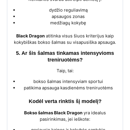
dydžio reguliavimą
apsaugos zonas
medžiagų kokybę
Black Dragon
atitinka visus šiuos kriterijus kaip
kokybiškas bokso šalmas su visapusiška apsauga.
5. Ar šis šalmas tinkamas intensyvioms
treniruotėms?
Taip, tai:
bokso šalmas intensyviam sportui
patikima apsauga kasdienėms treniruotėms
Kodėl verta rinktis šį modelį?
Bokso šalmas Black Dragon
yra idealus
pasirinkimas, jei ieškote:
geriausio kainos ir kokybės santykio