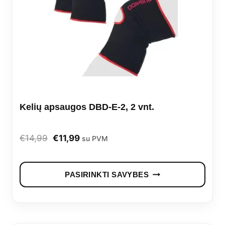
Kelių apsaugos DBD-E-2, 2 vnt.
Original
Current
€
14,99
€
11,99
su PVM
price
price
This
was:
is:
PASIRINKTI SAVYBES
prod
€14,99.
€11,99.
has
mult