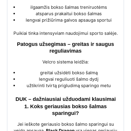
ilgaamžis bokso šalmas treniruotėms
atsparus prakaitui bokso šalmas
lengvai prižiūrima galvos apsauga sportui
Puikiai tinka intensyviam naudojimui sporto salėje.
Patogus užsegimas – greitas ir saugus
reguliavimas
Velcro sistema leidžia:
greitai užsidėti bokso šalmą
lengvai reguliuoti šalmo dydį
užtikrinti tvirtą prigludimą sparingo metu
DUK – dažniausiai užduodami klausimai
1. Koks geriausias bokso šalmas
sparingui?
Jei ieškote geriausio bokso šalmo sparingui su
veido apsauga,
Black Dragon
yra vienas geriausių