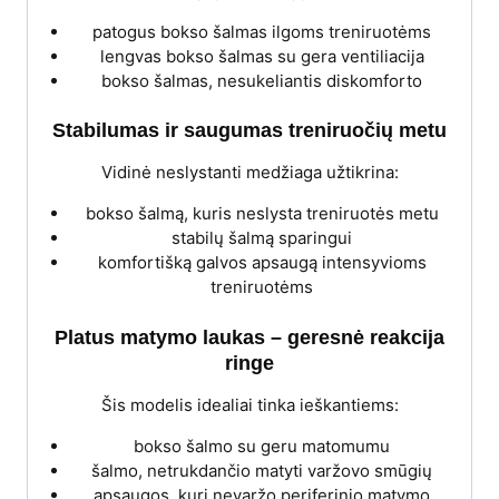
patogus bokso šalmas ilgoms treniruotėms
lengvas bokso šalmas su gera ventiliacija
bokso šalmas, nesukeliantis diskomforto
Stabilumas ir saugumas treniruočių metu
Vidinė neslystanti medžiaga užtikrina:
bokso šalmą, kuris neslysta treniruotės metu
stabilų šalmą sparingui
komfortišką galvos apsaugą intensyvioms
treniruotėms
Platus matymo laukas – geresnė reakcija
ringe
Šis modelis idealiai tinka ieškantiems:
bokso šalmo su geru matomumu
šalmo, netrukdančio matyti varžovo smūgių
apsaugos, kuri nevaržo periferinio matymo