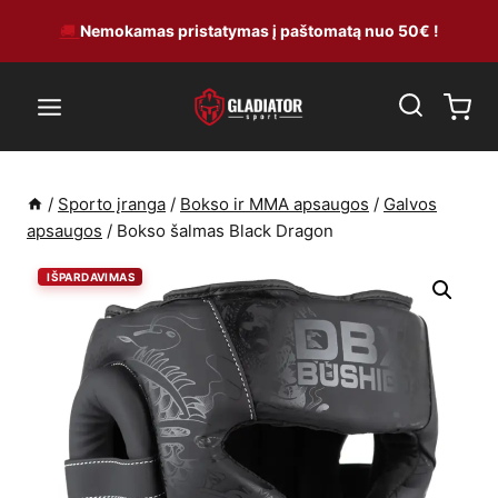
Skip
🚚
Nemokamas pristatymas į paštomatą nuo 50€ !
to
content
/
Sporto įranga
/
Bokso ir MMA apsaugos
/
Galvos
apsaugos
/
Bokso šalmas Black Dragon