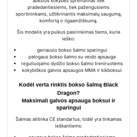
aukštos kokybės sprendimas tiek
pradedantiesiems, tiek pažengusiems
sportininkams, užtikrinantis maksimalų saugumą,
komfortą ir ilgaamžiškumą.
Šis modelis yra puikus pasirinkimas tiems, kurie
ieško:
geriausio bokso šalmo sparingui
patogaus bokso šalmo su veido apsauga
reguliuojamo dydžio bokso šalmo treniruotėms
kokybiškos galvos apsaugos MMA ir kikboksui
Kodėl verta rinktis bokso šalmą Black
Dragon?
Maksimali galvos apsauga boksui ir
sparingui
Šalmas atitinka CE standartus, todėl yra tinkamas
ieškantiems: