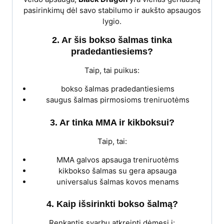
pasirinkimų dėl savo stabilumo ir aukšto apsaugos
lygio.
2. Ar šis bokso šalmas tinka
pradedantiesiems?
Taip, tai puikus:
bokso šalmas pradedantiesiems
saugus šalmas pirmosioms treniruotėms
3. Ar tinka MMA ir kikboksui?
Taip, tai:
MMA galvos apsauga treniruotėms
kikbokso šalmas su gera apsauga
universalus šalmas kovos menams
4. Kaip išsirinkti bokso šalmą?
Renkantis svarbu atkreipti dėmesį į: