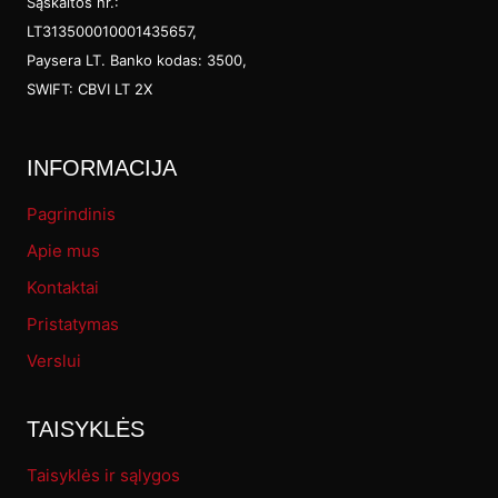
Sąskaitos nr.:
on
LT313500010001435657,
Paysera LT. Banko kodas: 3500,
the
SWIFT: CBVI LT 2X
prod
pag
INFORMACIJA
Pagrindinis
Apie mus
Kontaktai
Pristatymas
Verslui
TAISYKLĖS
Taisyklės ir sąlygos