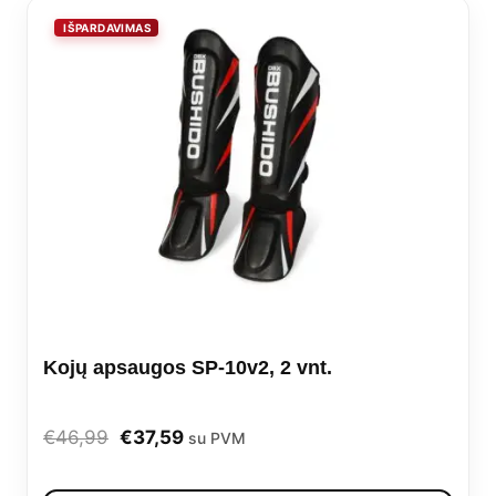
vari
The
opti
may
be
cho
on
the
prod
Kojų apsaugos SP-10v2, 2 vnt.
pag
Original
Current
€
46,99
€
37,59
su PVM
price
price
This