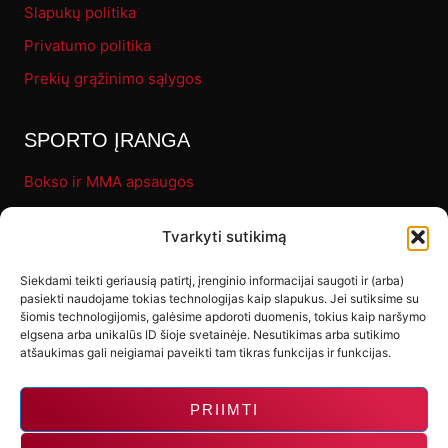
Slapukų politika
Privatumo politika
Prekių grąžinimo sąlygos
SPORTO ĮRANGA
Bokso ir MMA apsaugos
Pirštinės
Tvarkyti sutikimą
Bokso maišai
Fitness
Siekdami teikti geriausią patirtį, įrenginio informacijai saugoti ir (arba)
pasiekti naudojame tokias technologijas kaip slapukus. Jei sutiksime su
Letenos ir makivaros
šiomis technologijomis, galėsime apdoroti duomenis, tokius kaip naršymo
elgsena arba unikalūs ID šioje svetainėje. Nesutikimas arba sutikimo
Kiti produktai
atšaukimas gali neigiamai paveikti tam tikras funkcijas ir funkcijas.
PRIIMTI