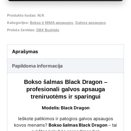
Produkto kodas:
N/A
Kategorijos:
Bokso ir MMA apsaugos
,
Galvos apsaugos
Prekės ženklas:
DBX Bushido
Aprašymas
Papildoma informacija
Bokso šalmas Black Dragon –
profesionali galvos apsauga
treniruotėms ir sparingui
Modelis: Black Dragon
Ieškote patikimos ir patogios galvos apsaugos
kovos menams?
Bokso šalmas Black Dragon
– tai