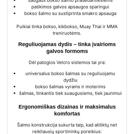
saugaus bokso šalmo pradedantiesiems
patikimos galvos apsaugos sparingui
bokso šalmo su sustiprinta smakro apsauga
Puikiai tinka bokso, kikbokso, Muay Thai ir MMA
treniruotėms.
Reguliuojamas dydis – tinka įvairioms
galvos formoms
Dėl patogios Velcro sistemos tai yra:
universalus bokso šalmas su reguliuojamu
dydžiu
bokso šalmas vyrams ir moterims
šalmas, tinkantis tiek suaugusiems, tiek jaunimui
Ergonomiškas dizainas ir maksimalus
komfortas
Šalmo konstrukcija sukurta taip, kad atitiktų net
reikliausių sportininkų poreikius: