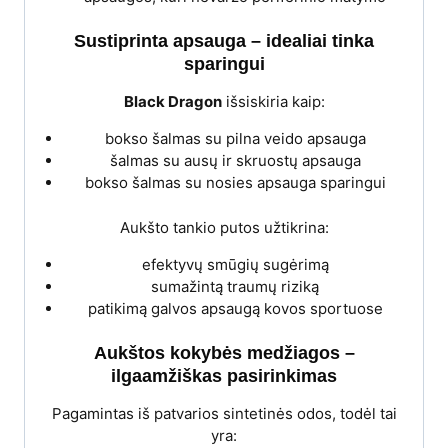
Sustiprinta apsauga – idealiai tinka
sparingui
Black Dragon
išsiskiria kaip:
bokso šalmas su pilna veido apsauga
šalmas su ausų ir skruostų apsauga
bokso šalmas su nosies apsauga sparingui
Aukšto tankio putos užtikrina:
efektyvų smūgių sugėrimą
sumažintą traumų riziką
patikimą galvos apsaugą kovos sportuose
Aukštos kokybės medžiagos –
ilgaamžiškas pasirinkimas
Pagamintas iš patvarios sintetinės odos, todėl tai
yra: