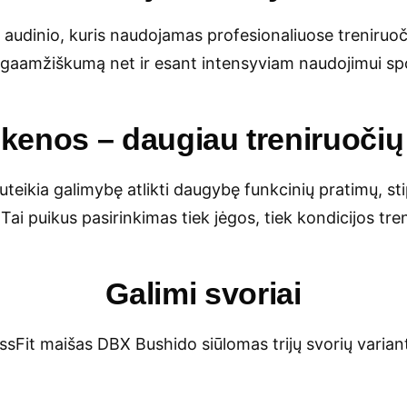
audinio, kuris naudojamas profesionaliuose treniruoč
a ilgaamžiškumą net ir esant intensyviam naudojimui s
nkenos – daugiau treniruočių
teikia galimybę atlikti daugybę funkcinių pratimų, sti
Tai puikus pasirinkimas tiek jėgos, tiek kondicijos tr
Galimi svoriai
ssFit maišas DBX Bushido siūlomas trijų svorių variant