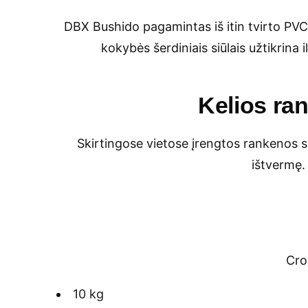
DBX Bushido pagamintas iš itin tvirto PVC 
kokybės šerdiniais siūlais užtikrin
Kelios ra
Skirtingose vietose įrengtos rankenos su
ištvermę. 
Cro
10 kg