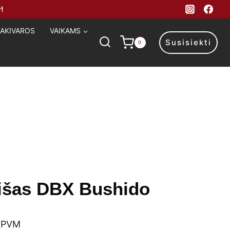
!
MAKIVAROS
VAIKAMS
Susisiekti
0
aišas DBX Bushido
ice
 PVM