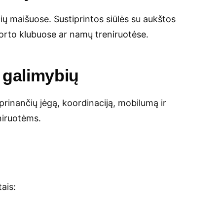
ių maišuose. Sustiprintos siūlės su aukštos
porto klubuose ar namų treniruotėse.
 galimybių
prinančių jėgą, koordinaciją, mobilumą ir
eniruotėms.
ais: