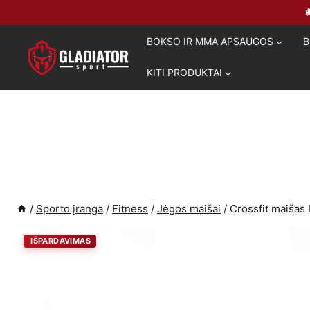
Skip
to
BOKSO IR MMA APSAUGOS
B
content
KITI PRODUKTAI
/
Sporto įranga
/
Fitness
/
Jėgos maišai
/
Crossfit maišas