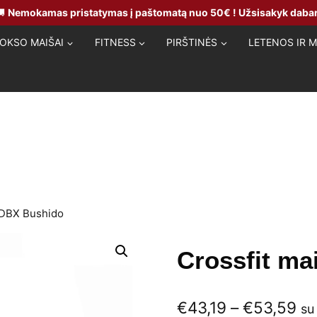
🚚
Nemokamas pristatymas į paštomatą nuo 50€ ! Užsisakyk dabar
OKSO MAIŠAI
FITNESS
PIRŠTINĖS
LETENOS IR 
 DBX Bushido
Crossfit m
Pr
€
43,19
–
€
53,59
su