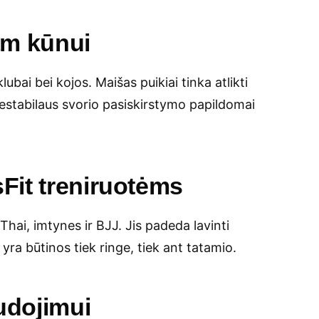
am kūnui
bai bei kojos. Maišas puikiai tinka atlikti
nestabilaus svorio pasiskirstymo papildomai
Fit treniruotėms
i, imtynes ir BJJ. Jis padeda lavinti
ra būtinos tiek ringe, tiek ant tatamio.
udojimui