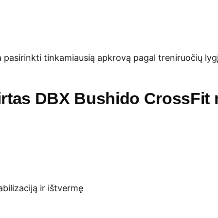
a pasirinkti tinkamiausią apkrovą pagal treniruočių lygį 
rtas DBX Bushido CrossFit
ilizaciją ir ištvermę