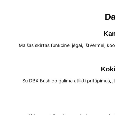
Da
Kam
Maišas skirtas funkcinei jėgai, ištvermei, koor
Koki
Su DBX Bushido galima atlikti pritūpimus, 