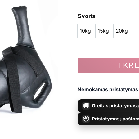
ra
Svoris
€4
10kg
15kg
20kg
th
10kg
15kg
20kg
€5
produkto
Į KR
kiekis:
Crossfit
Nemokamas pristatymas n
maišas
Greitas pristatymas p
DBX
Bushido
Pristatymas į paštom