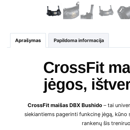
Aprašymas
Papildoma informacija
CrossFit ma
jėgos, ištv
CrossFit maišas DBX Bushido
– tai unive
siekiantiems pagerinti funkcinę jėgą, kūno s
rankenų šis treniruo