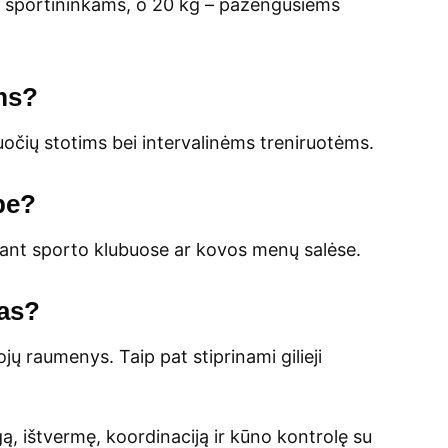
o sportininkams, o 20 kg – pažengusiems
ėms?
uočių stotims bei intervalinėms treniruotėms.
be?
ojant sporto klubuose ar kovos menų salėse.
šas?
jų raumenys. Taip pat stiprinami gilieji
ėgą, ištvermę, koordinaciją ir kūno kontrolę su