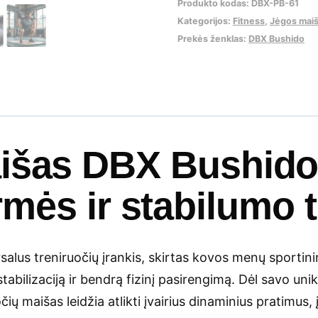
Produkto kodas:
DBX-PB-61
Kategorijos:
Fitness
,
Jėgos maiš
Prekės ženklas:
DBX Bushido
išas DBX Bushido
ermės ir stabilumo 
rsalus treniruočių įrankis, skirtas kovos menų sporti
tabilizaciją ir bendrą fizinį pasirengimą. Dėl savo uni
čių maišas leidžia atlikti įvairius dinaminius pratimus, 