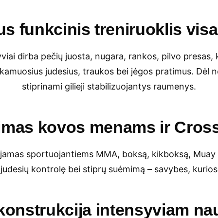
us funkcinis treniruoklis vis
ai dirba pečių juosta, nugara, rankos, pilvo presas, klu
kamuosius judesius, traukos bei jėgos pratimus. Dėl 
stiprinami gilieji stabilizuojantys raumenys.
kimas kovos menams ir Cross
amas sportuojantiems MMA, boksą, kikboksą, Muay Tha
udesių kontrolę bei stiprų suėmimą – savybes, kurios y
 konstrukcija intensyviam na