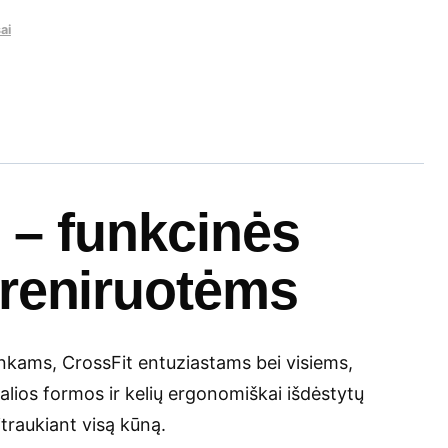
ai
 – funkcinės
treniruotėms
ninkams, CrossFit entuziastams bei visiems,
kalios formos ir kelių ergonomiškai išdėstytų
įtraukiant visą kūną.