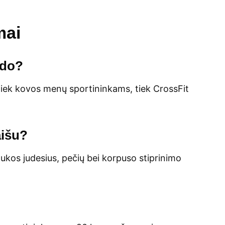
mai
ido?
nka tiek kovos menų sportininkams, tiek CrossFit
aišu?
ukos judesius, pečių bei korpuso stiprinimo