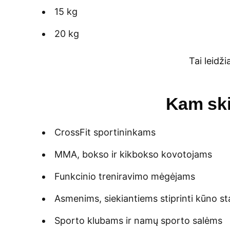
15 kg
20 kg
Tai leidži
Kam ski
CrossFit sportininkams
MMA, bokso ir kikbokso kovotojams
Funkcinio treniravimo mėgėjams
Asmenims, siekiantiems stiprinti kūno stab
Sporto klubams ir namų sporto salėms