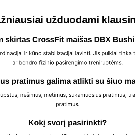
žniausiai užduodami klausi
 skirtas CrossFit maišas DBX Bush
dinacijai ir kūno stabilizacijai lavinti. Jis puikiai ti
ar bendro fizinio pasirengimo treniruotėms.
us pratimus galima atlikti su šiuo m
įtūpstus, nešimus, metimus, sukamuosius pratimus, tra
pratimus.
Kokį svorį pasirinkti?