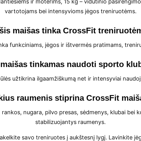
tiesiems ir moterims, 15 kg – vidutinio pasirengim
vartotojams bei intensyvioms jėgos treniruotėms.
šis maišas tinka CrossFit treniruot
nka funkciniams, jėgos ir ištvermės pratimams, trenir
 maišas tinkamas naudoti sporto klu
siūlės užtikrina ilgaamžiškumą net ir intensyviai naud
ius raumenis stiprina CrossFit mai
 rankos, nugara, pilvo presas, sėdmenys, klubai bei ko
stabilizuojantys raumenys.
akelkite savo treniruotes į aukštesnį lygį. Lavinkite j