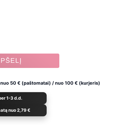
nge:
3,19
rough
3,59
EPŠELĮ
uo 50 € (paštomatai) / nuo 100 € (kurjeris)
er 1-3 d.d.
atą nuo 2,79 €