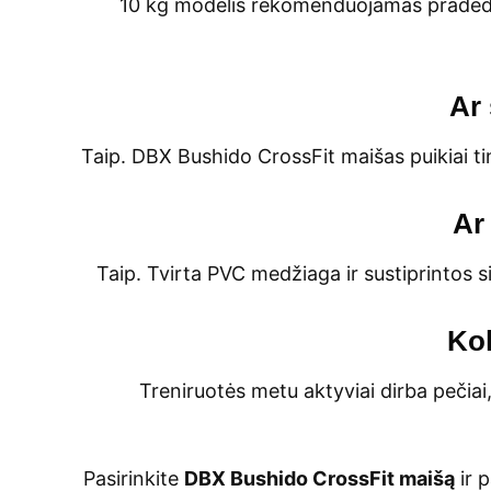
10 kg modelis rekomenduojamas pradedan
Ar 
Taip. DBX Bushido CrossFit maišas puikiai ti
Ar
Taip. Tvirta PVC medžiaga ir sustiprintos 
Kok
Treniruotės metu aktyviai dirba pečiai,
Pasirinkite
DBX Bushido CrossFit maišą
ir p