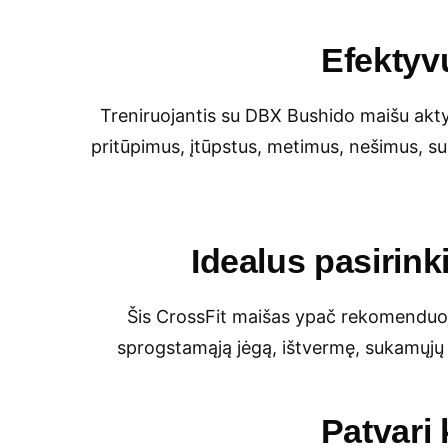
Efektyv
Treniruojantis su DBX Bushido maišu aktyvi
pritūpimus, įtūpstus, metimus, nešimus, su
Idealus pasirin
Šis CrossFit maišas ypač rekomenduoj
sprogstamąją jėgą, ištvermę, sukamųjų j
Patvari