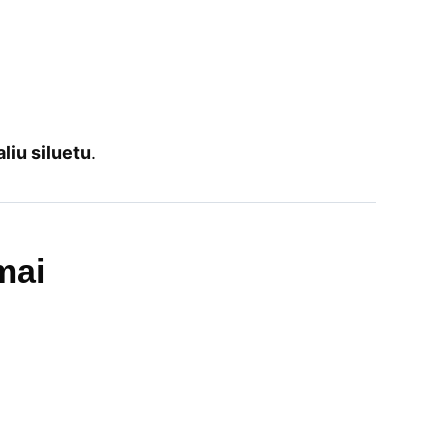
liu siluetu
.
mai