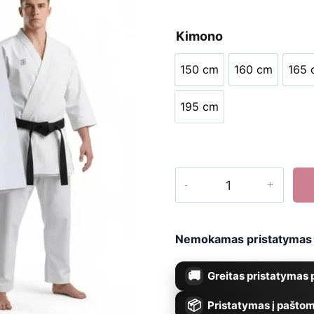
Kimono
150 cm
160 cm
165 
150 cm
160 cm
1
195 cm
195 cm
produkto
kiekis:
Karate
Nemokamas pristatymas n
kimono
Greitas pristatymas p
Basic
Kata
Pristatymas į paštom