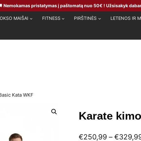
🚚
Nemokamas pristatymas į paštomatą nuo 50€ ! Užsisakyk dabar
OKSO MAIŠAI
FITNESS
PIRŠTINĖS
LETENOS IR 
Basic Kata WKF
Karate kim
€
250,99
–
€
329,9