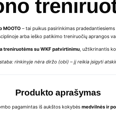
no treniru
bo MOOTO
– tai puikus pasirinkimas pradedantiesiems
sciplinoje arba ieško patikimo treniruočių aprangos v
a treniruotėms su WKF patvirtinimu
, užtikrinantis k
staba: rinkinyje nėra diržo (obi) – jį reikia įsigyti atskir
Produkto aprašymas
mbo pagamintas iš aukštos kokybės
medvilnės ir po