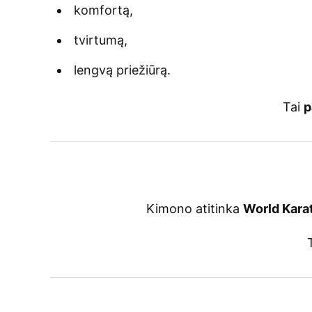
komfortą,
tvirtumą,
lengvą priežiūrą.
Tai
p
Kimono atitinka
World Kara