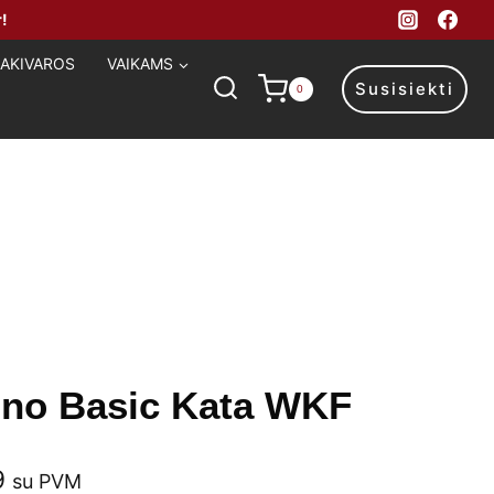
!
MAKIVAROS
VAIKAMS
Susisiekti
0
ono Basic Kata WKF
Price
9
su PVM