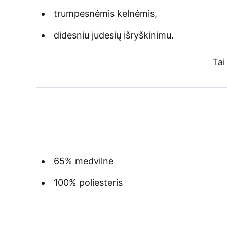
trumpesnėmis kelnėmis,
didesniu judesių išryškinimu.
Ta
65% medvilnė
100% poliesteris