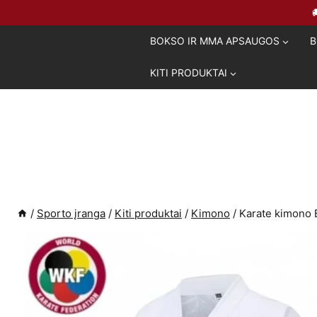
Skip
to
BOKSO IR MMA APSAUGOS
B
content
KITI PRODUKTAI
/
Sporto įranga
/
Kiti produktai
/
Kimono
/
Karate kimono 