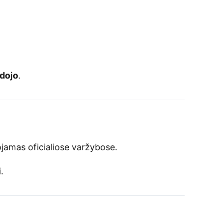
 dojo
.
ojamas oficialiose varžybose.
i
.