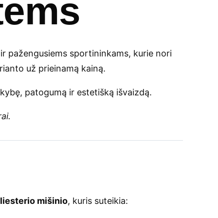
otėms
 ir pažengusiems sportininkams, kurie nori
arianto už prieinamą kainą.
okybę, patogumą ir estetišką išvaizdą.
ai.
liesterio mišinio
, kuris suteikia: