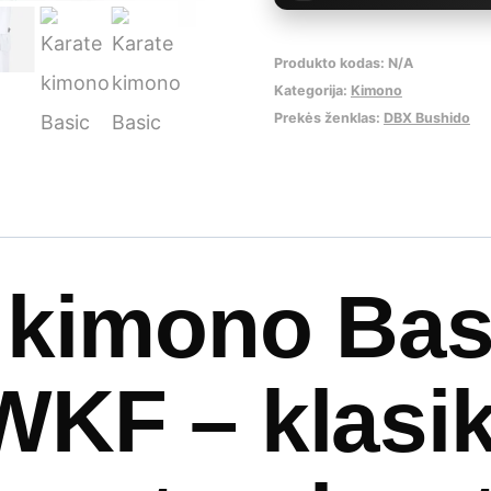
WKF
Produkto kodas:
N/A
Kategorija:
Kimono
Prekės ženklas:
DBX Bushido
 kimono Bas
KF – klasiki