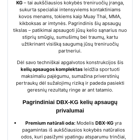
KG
– tai aukščiausios kokybės treniruočių įranga,
sukurta specialiai intensyviems kontaktiniams
kovos menams, tokiems kaip Muay Thai, MMA,
kikboksas ar imtynės. Pagrindinis šių apsaugų
tikslas – patikimai apsaugoti jūsų kelio sąnarius nuo
stiprių smūgių, sumušimų bei traumų, kartu
užtikrinant visišką saugumą jūsų treniruočių
partneriui.
Dėl savo techniškai apgalvotos konstrukcijos šis
kelių apsaugos komplektas
leidžia sportuoti
maksimaliu pajėgumu, sumažina priverstinių
pertraukų dėl sužalojimų riziką ir padeda pasiekti
geresnių rezultatų ringe ar ant tatamio.
Pagrindiniai DBX-KG kelių apsaugų
privalumai
Premium natūrali oda:
Modelis
DBX-KG
yra
pagamintas iš aukščiausios kokybės natūralios
odos, kuri pasižymi ypatingu atsparumu trinčiai,