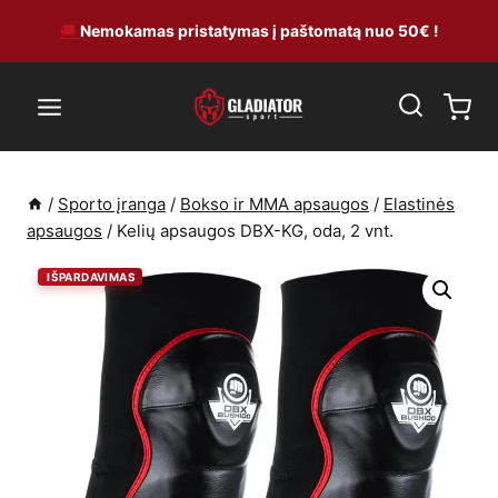
Skip
🚚
Nemokamas pristatymas į paštomatą nuo 50€ !
to
content
/
Sporto įranga
/
Bokso ir MMA apsaugos
/
Elastinės
apsaugos
/
Kelių apsaugos DBX-KG, oda, 2 vnt.