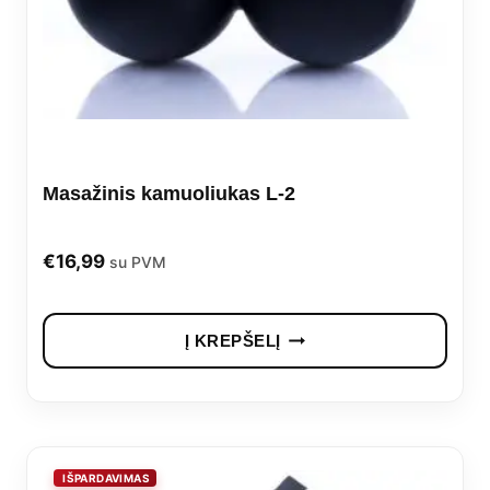
be
cho
on
the
prod
Masažinis kamuoliukas L-2
pag
€
16,99
su PVM
Į KREPŠELĮ