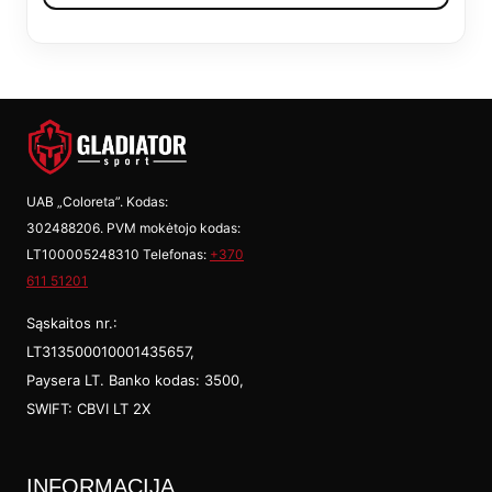
€12,99.
€10,39.
UAB „Coloreta”. Kodas:
302488206. PVM mokėtojo kodas:
LT100005248310 Telefonas:
+370
611 51201
Sąskaitos nr.:
LT313500010001435657,
Paysera LT. Banko kodas: 3500,
SWIFT: CBVI LT 2X
INFORMACIJA