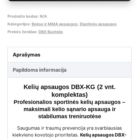
2
Produkto kodas:
N/A
vnt.
Kategorijos:
Bokso ir MMA apsaugos
,
Elastinės apsaugos
Prekės ženklas:
DBX Bushido
Aprašymas
Papildoma informacija
Kelių apsaugos DBX-KG (2 vnt.
komplektas)
Profesionalios sportinės kelių apsaugos –
maksimali kelio sąnario apsauga ir
stabilumas treniruotėse
Saugumas ir traumų prevencija yra svarbiausias
kiekvieno kovotojo prioritetas.
Kelių apsaugos DBX-