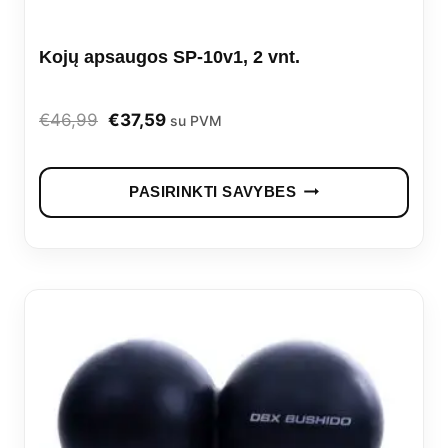
Kojų apsaugos SP-10v1, 2 vnt.
Original
Current
€
46,99
€
37,59
su PVM
price
price
This
was:
is:
PASIRINKTI SAVYBES
prod
€46,99.
€37,59.
has
mult
vari
The
opti
may