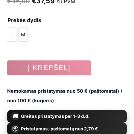
Original
Current
€
46,99
€
37,59
su PVM
price
price
Prekės dydis
was:
is:
L
M
€46,99.
€37,59.
L
M
produkto
Į KREPŠELĮ
kiekis:
Kelių
Nemokamas pristatymas nuo 50 € (paštomatai) /
apsaugos
nuo 100 € (kurjeris)
DBX-
Greitas pristatymas per 1-3 d.d.
KG,
Pristatymas į paštomatą nuo 2,79 €
oda,