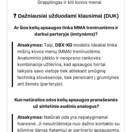
Grapplingas ir kiti kovos menai
❓ Dažniausiai užduodami klausimai (DUK)
Ar šios kelių apsaugos tinka MMA treniruotėms ir
darbui parteryje (imtynėms)?
Atsakymas:
Taip,
DBX-KG
modelis idealiai tinka
mišrių kovos menų (MMA) treniruotėms.
Anatominio įdėklo ir neopreno rankovės
kombinacija užtikrina, kad apsaugos tvirtai
laikysis savo vietoje tiek atliekant smūginę
techniką stovėsenoje, tiek pereinant į grumtynes
ant žemės (parteryje).
Kuo natūralios odos kelių apsaugos pranašesnės
už sintetinio audinio analogus?
Atsakymas:
Natūrali oda yra nepalyginamai
tvaresnė. Ji nesutrūkinėja nuo dažno kontakto su
kilimine danga (tatamiu) ar partnerio apsaugomis,