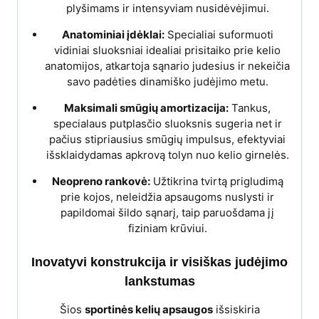
plyšimams ir intensyviam nusidėvėjimui.
Anatominiai įdėklai:
Specialiai suformuoti
vidiniai sluoksniai idealiai prisitaiko prie kelio
anatomijos, atkartoja sąnario judesius ir nekeičia
savo padėties dinamiško judėjimo metu.
Maksimali smūgių amortizacija:
Tankus,
specialaus putplasčio sluoksnis sugeria net ir
pačius stipriausius smūgių impulsus, efektyviai
išsklaidydamas apkrovą tolyn nuo kelio girnelės.
Neopreno rankovė:
Užtikrina tvirtą prigludimą
prie kojos, neleidžia apsaugoms nuslysti ir
papildomai šildo sąnarį, taip paruošdama jį
fiziniam krūviui.
Inovatyvi konstrukcija ir visiškas judėjimo
lankstumas
Šios
sportinės kelių apsaugos
išsiskiria