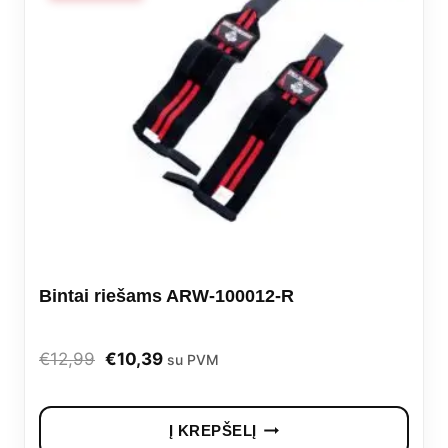
Bintai riešams ARW-100012-R
Original
Current
€
12,99
€
10,39
su PVM
price
price
was:
is:
Į KREPŠELĮ