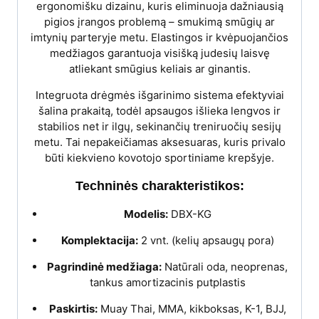
ergonomišku dizainu, kuris eliminuoja dažniausią
pigios įrangos problemą – smukimą smūgių ar
imtynių parteryje metu. Elastingos ir kvėpuojančios
medžiagos garantuoja visišką judesių laisvę
atliekant smūgius keliais ar ginantis.
Integruota drėgmės išgarinimo sistema efektyviai
šalina prakaitą, todėl apsaugos išlieka lengvos ir
stabilios net ir ilgų, sekinančių treniruočių sesijų
metu. Tai nepakeičiamas aksesuaras, kuris privalo
būti kiekvieno kovotojo sportiniame krepšyje.
Techninės charakteristikos:
Modelis:
DBX-KG
Komplektacija:
2 vnt. (kelių apsaugų pora)
Pagrindinė medžiaga:
Natūrali oda, neoprenas,
tankus amortizacinis putplastis
Paskirtis:
Muay Thai, MMA, kikboksas, K-1, BJJ,