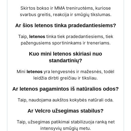
Skirtos bokso ir MMA treniruotėms, kuriose
svarbus greitis, reakcija ir smūgių tikslumas.
Ar šios letenos tinka pradedantiesiems?
Taip,
letenos
tinka tiek pradedantiesiems, tiek
pažengusiems sportininkams ir treneriams.
Kuo mini letenos skiriasi nuo
standartinių?
Mini
letenos
yra lengvesnės ir mažesnės, todėl
leidžia dirbti greičiau ir tiksliau.
Ar letenos pagamintos iš natūralios odos?
Taip, naudojama aukštos kokybės natūrali oda.
Ar Velcro užsegimas stabilus?
Taip, užsegimas patikimai stabilizuoja ranką net
intensyvių smūgių metu.