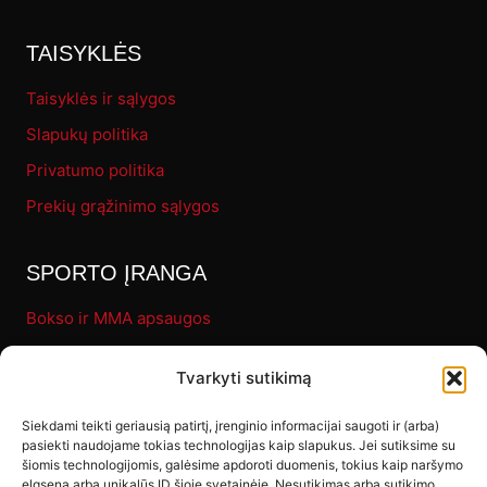
TAISYKLĖS
Taisyklės ir sąlygos
Slapukų politika
Privatumo politika
Prekių grąžinimo sąlygos
SPORTO ĮRANGA
Bokso ir MMA apsaugos
Pirštinės
Tvarkyti sutikimą
Bokso maišai
Fitness
Siekdami teikti geriausią patirtį, įrenginio informacijai saugoti ir (arba)
pasiekti naudojame tokias technologijas kaip slapukus. Jei sutiksime su
Letenos ir makivaros
šiomis technologijomis, galėsime apdoroti duomenis, tokius kaip naršymo
elgsena arba unikalūs ID šioje svetainėje. Nesutikimas arba sutikimo