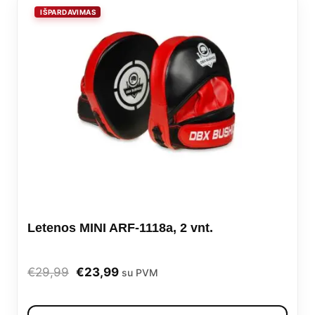
Letenos MINI ARF-1118a, 2 vnt.
Original
Current
€
29,99
€
23,99
su PVM
price
price