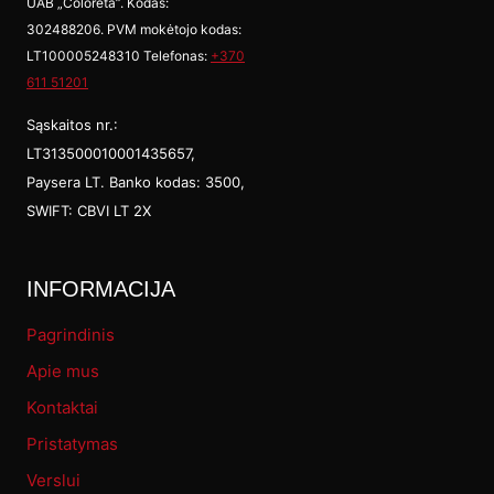
UAB „Coloreta”. Kodas:
302488206. PVM mokėtojo kodas:
LT100005248310 Telefonas:
+370
611 51201
Sąskaitos nr.:
LT313500010001435657,
Paysera LT. Banko kodas: 3500,
SWIFT: CBVI LT 2X
INFORMACIJA
Pagrindinis
Apie mus
Kontaktai
Pristatymas
Verslui