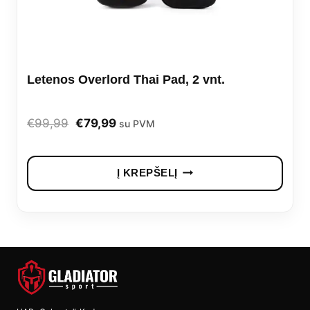
Letenos Overlord Thai Pad, 2 vnt.
Original
Current
€
99,99
€
79,99
su PVM
price
price
was:
is:
Į KREPŠELĮ
€99,99.
€79,99.