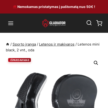
Skip
🚚
Nemokamas pristatymas į paštomatą nuo 50€ !
to
content
/
Sporto įranga
/
Letenos ir makivaros
/
Letenos mini
black, 2 vnt., oda