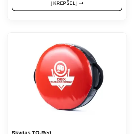
was:
is:
Į KREPŠELĮ
€29,99.
€23,99.
Skydas TO-Red