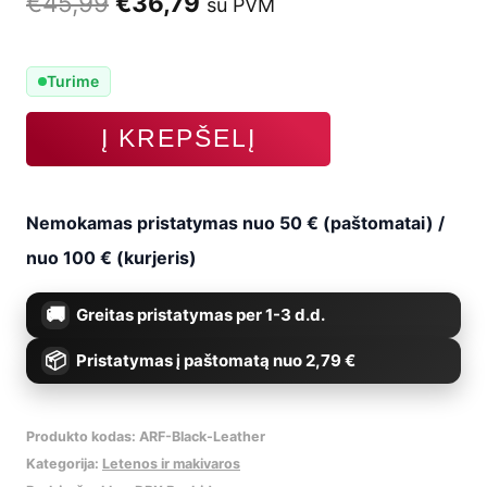
Original
Current
€
45,99
€
36,79
su PVM
price
price
Turime
was:
is:
produkto
Į KREPŠELĮ
€45,99.
€36,79.
kiekis:
Letenos
Nemokamas pristatymas nuo 50 € (paštomatai) /
mini
nuo 100 € (kurjeris)
black,
Greitas pristatymas per 1-3 d.d.
2
Pristatymas į paštomatą nuo 2,79 €
vnt.,
oda
Produkto kodas:
ARF-Black-Leather
Kategorija:
Letenos ir makivaros