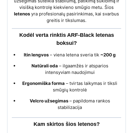
užsegimas suteikia stabilumą, patikimą sukibimą ir
visišką kontrolę kiekvieno smūgio metu. Šios
letenos
yra profesionalų pasirinkimas, kai svarbus
greitis ir tikslumas.
Kodėl verta rinktis ARF-Black letenas
boksui?
Itin lengvos
– viena letena sveria tik
~200 g
Natūrali oda
– ilgaamžės ir atsparios
intensyviam naudojimui
Ergonomiška forma
– tvirtas laikymas ir tiksli
smūgių kontrolė
Velcro užsegimas
– papildoma rankos
stabilizacija
Kam skirtos šios letenos?