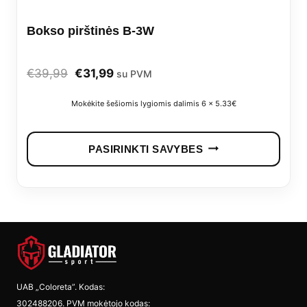
prod
Bokso pirštinės B-3W
pag
Original
Current
€
39,99
€
31,99
su PVM
price
price
Mokėkite šešiomis lygiomis dalimis 6 x 5.33€
was:
is:
This
€39,99.
€31,99.
PASIRINKTI SAVYBES
prod
has
mult
vari
The
opti
UAB „Coloreta”. Kodas:
302488206. PVM mokėtojo kodas: