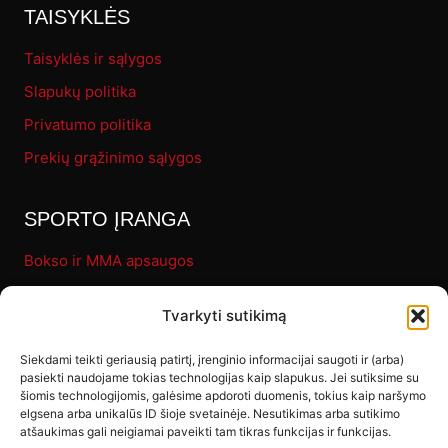
TAISYKLĖS
Taisyklės ir sąlygos
Slapukų politika
Privatumo politika
Prekių grąžinimo sąlygos
SPORTO ĮRANGA
Bokso ir MMA apsaugos
Pirštinės
Tvarkyti sutikimą
Bokso maišai
Fitness
Siekdami teikti geriausią patirtį, įrenginio informacijai saugoti ir (arba)
pasiekti naudojame tokias technologijas kaip slapukus. Jei sutiksime su
Letenos ir makivaros
šiomis technologijomis, galėsime apdoroti duomenis, tokius kaip naršymo
elgsena arba unikalūs ID šioje svetainėje. Nesutikimas arba sutikimo
Kiti produktai
atšaukimas gali neigiamai paveikti tam tikras funkcijas ir funkcijas.