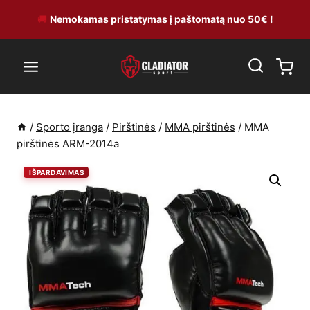
Skip
🚚
Nemokamas pristatymas į paštomatą nuo 50€ !
to
content
/
Sporto įranga
/
Pirštinės
/
MMA pirštinės
/
MMA
pirštinės ARM-2014a