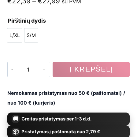
Price
€
22,39
–
€
27,99
su PVM
range:
Pirštinių dydis
€22,39
L/XL
S/M
through
L/XL
S/M
€27,99
produkto
Į KREPŠELĮ
kiekis:
MMA
Nemokamas pristatymas nuo 50 € (paštomatai) /
pirštinės
nuo 100 € (kurjeris)
ARM-
Greitas pristatymas per 1-3 d.d.
2014a
Pristatymas į paštomatą nuo 2,79 €