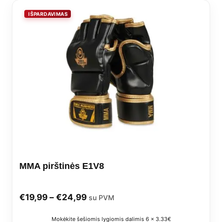
vari
The
opti
may
be
cho
on
the
prod
MMA pirštinės E1V8
pag
Price
€
19,99
–
€
24,99
su PVM
range:
Mokėkite šešiomis lygiomis dalimis 6 x 3.33€