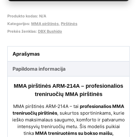
Produkto kodas:
N/A
Kategorijos:
MMA pirštinės
,
Pirštinės
Prekės ženklas:
DBX Bushido
Aprašymas
Papildoma informacija
MMA pirštinės ARM-214A – profesionalios
treniruočių MMA pirštinės
MMA pirštinės ARM-214A – tai
profesionalios MMA
treniruočių pirštinės
, sukurtos sportininkams, kurie
ieško maksimalaus saugumo, komforto ir patvarumo
intensyvių treniruočių metu. Šis modelis puikiai
tinka
MMA treniruotėms su bokso maišu,