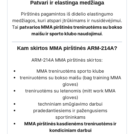
Patvari ir elastinga medžiaga
Pirštinės pagamintos iš didelio elastingumo
medžiagos, kuri atspari įtrūkimams ir nusidėvėjimui.
Tai
patvarios MMA pirštinės treniruotėms su bokso
maišu ir sporto klubo naudojimui
.
Kam skirtos MMA pirštinės ARM-214A?
ARM-214A MMA pirštinės skirtos:
MMA treniruotėms sporto klube
treniruotėms su bokso maišu (bag training MMA
gloves)
treniruotėms su letenomis (mitt work MMA
gloves)
techniniam smūgiavimo darbui
pradedantiesiems ir pažengusiems
sportininkams
MMA pirštinės kasdienėms treniruotėms ir
kondiciniam darbui