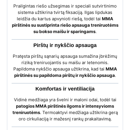
Prailgintas riešo užsegimas ir speciali sutvirtinimo
sistema užtikrina tvirtą fiksaciją. Ilgas lipdukas
leidžia du kartus apvynioti riešą, todėl tai
MMA
pirštinės su sustiprinta riešo apsauga treniruotėms
su bokso maišu ir sparingams
.
Pirštų ir nykščio apsauga
Pratęsta pirštų sąnarių apsauga sumažina įbrėžimų
riziką treniruojantis su maišu ar letenomis.
Papildoma nykščio apsauga užtikrina, kad tai
MMA
pirštinės su papildoma pirštų ir nykščio apsauga
.
Komfortas ir ventiliacija
Vidinė medžiaga yra švelni ir maloni odai, todėl tai
patogios MMA pirštinės ilgoms ir intensyvioms
treniruotėms
. Termoaktyvi medžiaga užtikrina gerą
oro cirkuliaciją ir mažesnį rankų prakaitavimą.