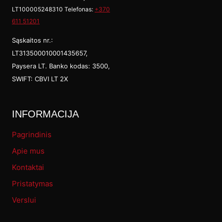
may
LT100005248310 Telefonas:
+370
be
611 51201
cho
Sąskaitos nr.:
on
LT313500010001435657,
Paysera LT. Banko kodas: 3500,
the
SWIFT: CBVI LT 2X
prod
pag
INFORMACIJA
Pagrindinis
Apie mus
Kontaktai
Pristatymas
Verslui