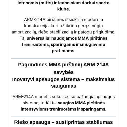
letenomis (mitts) ir techniniam darbui sporto
klube
.
ARM-214A pirštinės išsiskiria modernia
konstrukcija, kuri užtikrina gerą smūgių
amortizaciją, riešo stabilizaciją ir patogų prigludimą.
Tai
universaliai naudojamos MMA pirštinės
treniruotėms, sparingams ir smūgiavimo
pratimams
.
Pagrindinės MMA pirštinių ARM-214A
savybės
Inovatyvi apsaugos sistema – maksimalus
saugumas
ARM-214A modelis sukurtas su pažangia apsaugos
sistema, todėl tai
saugios MMA pirštinės
intensyvioms treniruotėms ir sparingams
.
Riešo apsauga – sustiprintas stabilumas