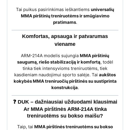
Tai puikus pasirinkimas ieškantiems
universalių
MMA pirštinių treniruotėms ir smūgiavimo
pratimams
.
Komfortas, apsauga ir patvarumas
viename
ARM-214A modelis sujungia
MMA pirštinių
saugumą, riešo stabilizaciją ir komfortą
, todėl
tinka tiek intensyvioms treniruotėms, tiek
kasdieniam naudojimui sporto salėje. Tai
aukštos
kokybės MMA treniruočių pirštinės su sustiprinta
konstrukcija
.
❓ DUK – dažniausiai užduodami klausimai
Ar MMA pirštinės ARM-214A tinka
treniruotėms su bokso maišu?
Taip, tai
MMA pirštinės treniruotėms su bokso