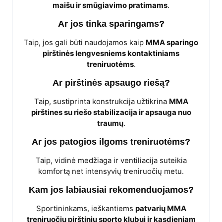
maišu ir smūgiavimo pratimams
.
Ar jos tinka sparingams?
Taip, jos gali būti naudojamos kaip
MMA sparingo
pirštinės lengvesniems kontaktiniams
treniruotėms
.
Ar pirštinės apsaugo riešą?
Taip, sustiprinta konstrukcija užtikrina
MMA
pirštines su riešo stabilizacija ir apsauga nuo
traumų
.
Ar jos patogios ilgoms treniruotėms?
Taip, vidinė medžiaga ir ventiliacija suteikia
komfortą net intensyvių treniruočių metu.
Kam jos labiausiai rekomenduojamos?
Sportininkams, ieškantiems
patvarių MMA
treniruočių pirštinių sporto klubui ir kasdieniam