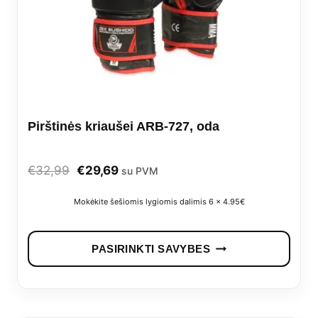
Pirštinės kriaušei ARB-727, oda
Original
Current
€
32,99
€
29,69
su PVM
price
price
Mokėkite šešiomis lygiomis dalimis 6 x 4.95€
was:
is:
This
€32,99.
€29,69.
PASIRINKTI SAVYBES
prod
has
mult