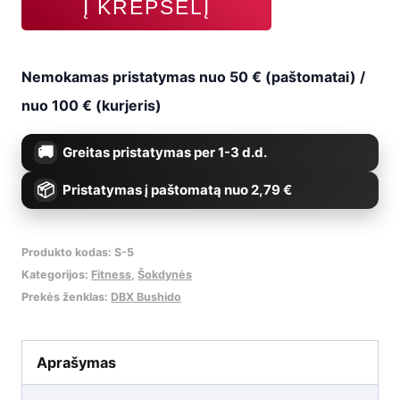
produkto
Į KREPŠELĮ
kiekis:
Šokdynė
Nemokamas pristatymas nuo 50 € (paštomatai) /
JR-
nuo 100 € (kurjeris)
1D
Greitas pristatymas per 1-3 d.d.
Pristatymas į paštomatą nuo 2,79 €
Produkto kodas:
S-5
Kategorijos:
Fitness
,
Šokdynės
Prekės ženklas:
DBX Bushido
Aprašymas