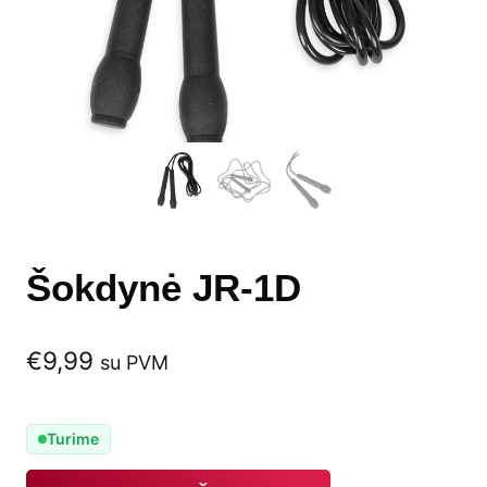
Šokdynė JR-1D
€
9,99
su PVM
Turime