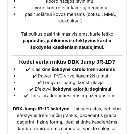
koordinacijos lavinimui
svorio kontrolei ir kalorijų deginimui
pasiruošimui kovos menams (boksui, MMA,
kickboksui)
Tai puikus pasirinkimas visiems, kurie ieško
paprastos, patikimos ir efektyvios kardio
šokdynės kasdieniam naudojimui
.
Kodėl verta rinktis DBX Jump JR-1D?
✔️ Klasikinė
šokdynė kardio treniruotėms
✔️ Patvari PVC virvė ilgaamžiškumui
✔️ Lengva ir patogi konstrukcija
✔️ Efektyvi
šokdynė kalorijų deginimui
✔️ Tinka pradedantiesiems ir pažengusiems
DBX Jump JR-1D šokdynė
– tai paprastas, bet labai
efektyvus treniruočių įrankis, padedantis greitai
pagerinti fizinę formą. Idealiai tinka kasdienėms
kardio treniruotėms namuose, sporto salėje ar