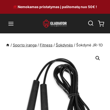
Skip
🚚
Nemokamas pristatymas į paštomatą nuo 50€ !
to
content
/
Sporto įranga
/
Fitness
/
Šokdynės
/
Šokdynė JR-1D