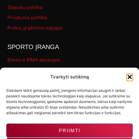
Slapukų politika
Privatumo politika
Prekių grąžinimo sąlygos
SPORTO ĮRANGA
Bokso ir MMA apsaugos
Pirštinės
Tvarkyti sutikimą
Bokso maišai
Fitness
Siekdami teikti geriausią patirtį, įrenginio informacijai saugoti ir (arba)
pasiekti naudojame tokias technologijas kaip slapukus. Jei sutiksime su
Letenos ir makivaros
šiomis technologijomis, galėsime apdoroti duomenis, tokius kaip naršymo
elgsena arba unikalūs ID šioje svetainėje. Nesutikimas arba sutikimo
Kiti produktai
atšaukimas gali neigiamai paveikti tam tikras funkcijas ir funkcijas.
PRIIMTI