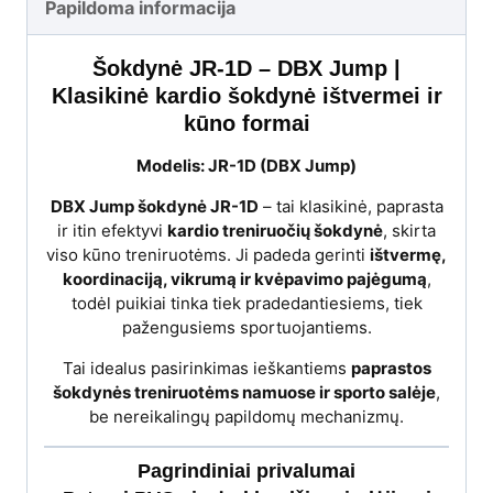
Papildoma informacija
Šokdynė JR-1D – DBX Jump |
Klasikinė kardio šokdynė ištvermei ir
kūno formai
Modelis: JR-1D (DBX Jump)
DBX Jump šokdynė JR-1D
– tai klasikinė, paprasta
ir itin efektyvi
kardio treniruočių šokdynė
, skirta
viso kūno treniruotėms. Ji padeda gerinti
ištvermę,
koordinaciją, vikrumą ir kvėpavimo pajėgumą
,
todėl puikiai tinka tiek pradedantiesiems, tiek
pažengusiems sportuojantiems.
Tai idealus pasirinkimas ieškantiems
paprastos
šokdynės treniruotėms namuose ir sporto salėje
,
be nereikalingų papildomų mechanizmų.
Pagrindiniai privalumai