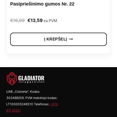
Pasipriešinimo gumos Nr. 22
Original
Current
€
16,99
€
13,59
su PVM
price
price
was:
is:
Į KREPŠELĮ
€16,99.
€13,59.
UAB „Coloreta”. Kodas:
302488206. PVM mokėtojo kodas:
LT100005248310 Telefonas:
+370
611 51201