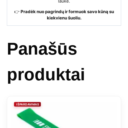
lauke.
👉
Pradėk nuo pagrindų ir formuok savo kūną su
kiekvienu šuoliu.
Panašūs
produktai