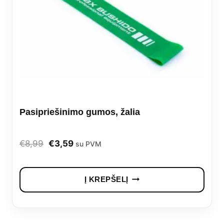
Pasipriešinimo gumos, žalia
Original
Current
€
8,99
€
3,59
su PVM
price
price
was:
is:
Į KREPŠELĮ
€8,99.
€3,59.