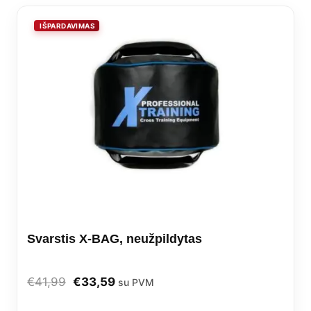
Svarstis X-BAG, neužpildytas
Original
Current
€
41,99
€
33,59
su PVM
price
price