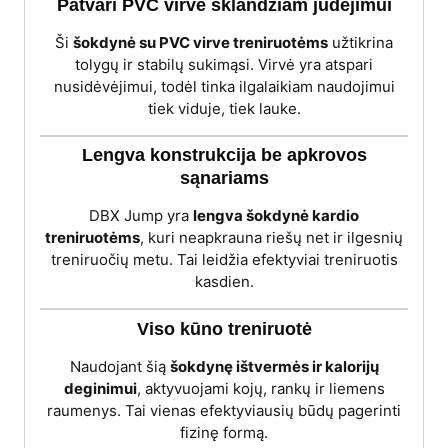
Patvari PVC virvė sklandžiam judėjimui
Ši
šokdynė su PVC virve treniruotėms
užtikrina
tolygų ir stabilų sukimąsi. Virvė yra atspari
nusidėvėjimui, todėl tinka ilgalaikiam naudojimui
tiek viduje, tiek lauke.
Lengva konstrukcija be apkrovos
sąnariams
DBX Jump yra
lengva šokdynė kardio
treniruotėms
, kuri neapkrauna riešų net ir ilgesnių
treniruočių metu. Tai leidžia efektyviai treniruotis
kasdien.
Viso kūno treniruotė
Naudojant šią
šokdynę ištvermės ir kalorijų
deginimui
, aktyvuojami kojų, rankų ir liemens
raumenys. Tai vienas efektyviausių būdų pagerinti
fizinę formą.