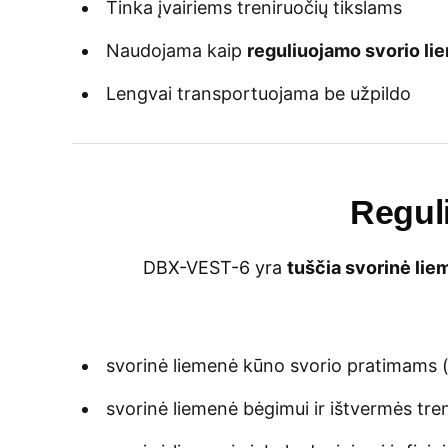
Tinka įvairiems treniruočių tikslams
Naudojama kaip
reguliuojamo svorio l
Lengvai transportuojama be užpildo
Regul
DBX-VEST-6 yra
tuščia svorinė lie
svorinė liemenė kūno svorio pratimams (a
svorinė liemenė bėgimui ir ištvermės tr