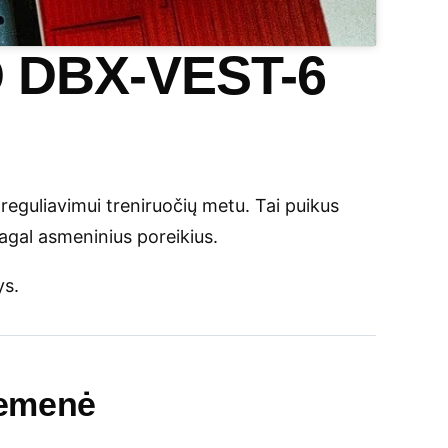
O DBX-VEST-6
o reguliavimui treniruočių metu. Tai puikus
agal asmeninius poreikius.
ys.
iemenė