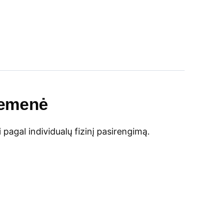
iemenė
ti pagal individualų fizinį pasirengimą.