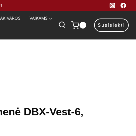
!
MAKIVAROS
VAIKAMS
Susisiekti
0
menė DBX-Vest-6,