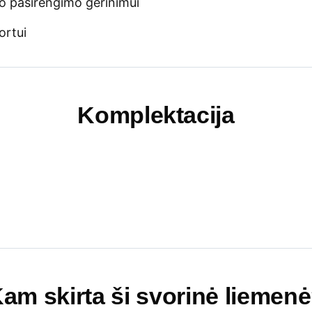
nio pasirengimo gerinimui
ortui
Komplektacija
am skirta ši svorinė liemen