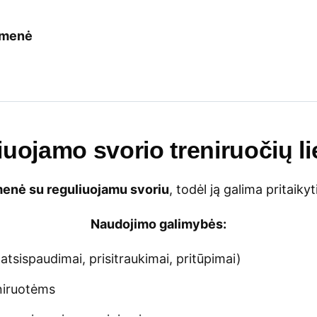
iemenė
iuojamo svorio treniruočių l
menė su reguliuojamu svoriu
, todėl ją galima pritaiky
Naudojimo galimybės:
tsispaudimai, prisitraukimai, pritūpimai)
eniruotėms