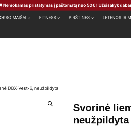
🚚
Nemokamas pristatymas į paštomatą nuo 50€ ! Užsisakyk dabar
OKSO MAIŠAI
FITNESS
PIRŠTINĖS
LETENOS IR 
enė DBX-Vest-6, neužpildyta
Svorinė lie
neužpildyta