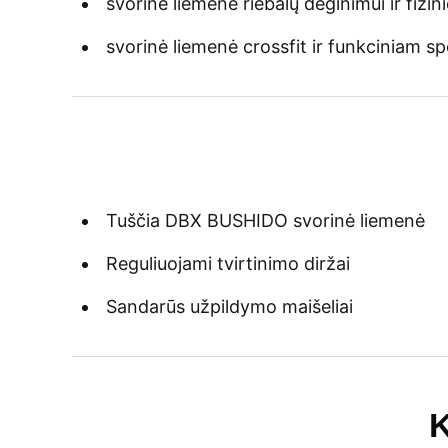
svorinė liemenė riebalų deginimui ir fizi
svorinė liemenė crossfit ir funkciniam sp
Tuščia DBX BUSHIDO svorinė liemenė
Reguliuojami tvirtinimo diržai
Sandarūs užpildymo maišeliai
K