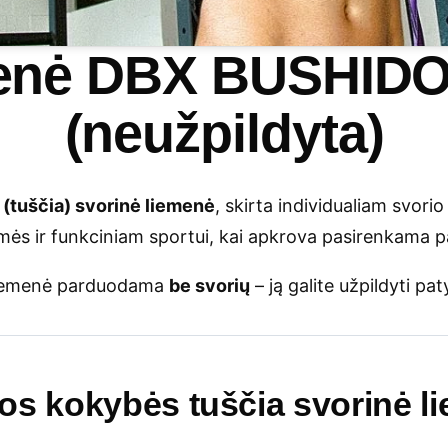
menė DBX BUSHID
(neužpildyta)
 (tuščia) svorinė liemenė
, skirta individualiam svori
rmės ir funkciniam sportui, kai apkrova pasirenkama p
iemenė parduodama
be svorių
– ją galite užpildyti pat
os kokybės tuščia svorinė l