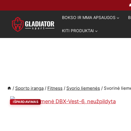
Skip
to
BOKSO IR MMA APSAUGOS
B
content
KITI PRODUKTAI
/
Sporto įranga
/
Fitness
/
Svorio liemenės
/
Svorinė liem