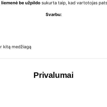
ų liemenė be užpildo
sukurta taip, kad vartotojas pats
Svarbu:
ar kitą medžiagą
Privalumai