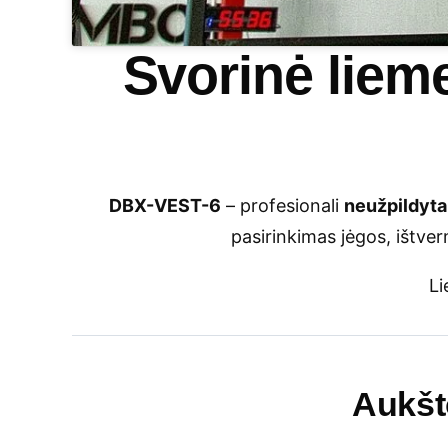
Svorinė lie
DBX-VEST-6
– profesionali
neužpildyta
pasirinkimas jėgos, ištve
L
Aukšt