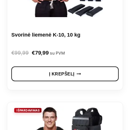
Svorinė liemenė K-10, 10 kg
Original
Current
€
99,99
€
79,99
su PVM
price
price
was:
is:
Į KREPŠELĮ
€99,99.
€79,99.