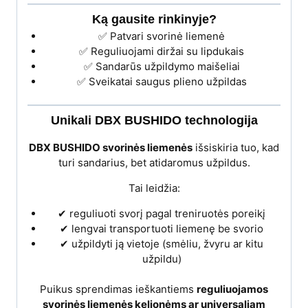
Ką gausite rinkinyje?
✅ Patvari svorinė liemenė
✅ Reguliuojami diržai su lipdukais
✅ Sandarūs užpildymo maišeliai
✅ Sveikatai saugus plieno užpildas
Unikali DBX BUSHIDO technologija
DBX BUSHIDO svorinės liemenės
išsiskiria tuo, kad
turi sandarius, bet atidaromus užpildus.
Tai leidžia:
✔ reguliuoti svorį pagal treniruotės poreikį
✔ lengvai transportuoti liemenę be svorio
✔ užpildyti ją vietoje (smėliu, žvyru ar kitu
užpildu)
Puikus sprendimas ieškantiems
reguliuojamos
svorinės liemenės kelionėms ar universaliam