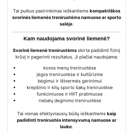
Tai puikus pasirinkimas ieškantiems
kompaktiškos
svorinės liemenės treniruotėms namuose ar sporto
salėje
.
Kam naudojama svorinė liemenė?
Svorinė liemenė treniruotėms
skirta padidinti fizinį
krūvį ir pagerinti rezultatus. Ji plačiai naudojama:
kovos menų treniruotėse
jėgos treniruotėse ir kultūrizme
bėgimui ir ištvermės gerinimui
krepšinio ir kitų sporto šakų treniruotėse
funkciniuose ir HIIT pratimuose
riebalų deginimo treniruotėse
Tai vienas efektyviausių būdų ieškantiems
kaip
padidinti treniruotės intensyvumą namuose ar
lauke
.