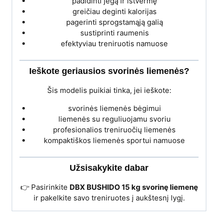
padidinti jėgą ir ištvermę
greičiau deginti kalorijas
pagerinti sprogstamąją galią
sustiprinti raumenis
efektyviau treniruotis namuose
Ieškote geriausios svorinės liemenės?
Šis modelis puikiai tinka, jei ieškote:
svorinės liemenės bėgimui
liemenės su reguliuojamu svoriu
profesionalios treniruočių liemenės
kompaktiškos liemenės sportui namuose
Užsisakykite dabar
👉 Pasirinkite
DBX BUSHIDO 15 kg svorinę liemenę
ir pakelkite savo treniruotes į aukštesnį lygį.