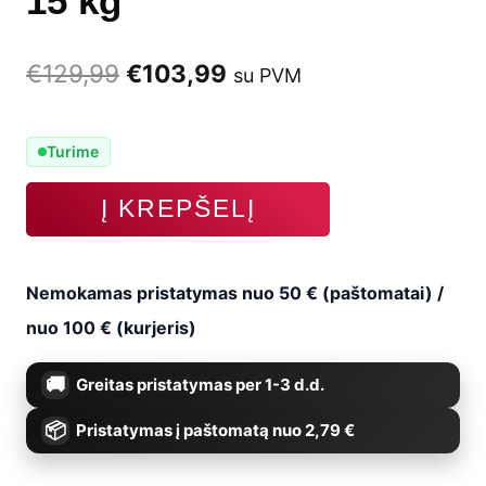
15 kg
Original
Current
€
129,99
€
103,99
su PVM
price
price
Turime
was:
is:
produkto
Į KREPŠELĮ
€129,99.
€103,99.
kiekis:
Svorinė
Nemokamas pristatymas nuo 50 € (paštomatai) /
liemenė
nuo 100 € (kurjeris)
K-
Greitas pristatymas per 1-3 d.d.
15,
Pristatymas į paštomatą nuo 2,79 €
15
kg