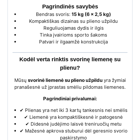
Pagrindinės savybės
Bendras svoris:
15 kg (6 x 2,5 kg)
Kompaktiškas dizainas su plieno užpildu
Reguliuojamas dydis ir ilgis
Tinka įvairioms sporto šakoms
Patvari ir ilgaamžė konstrukcija
Kodėl verta rinktis svorinę liemenę su
plienu?
Mūsų
svorinė liemenė su plieno užpildu
yra žymiai
pranašesnė už įprastas smėliu pildomas liemenes.
Pagrindiniai privalumai:
✔ Plienas yra net iki 3 kartų tankesnis nei smėlis
✔ Liemenė yra kompaktiškesnė ir patogesnė
✔ Didesnė judėjimo laisvė treniruočių metu
✔ Mažesnė apkrova stuburui dėl geresnio svorio
paskirstymo