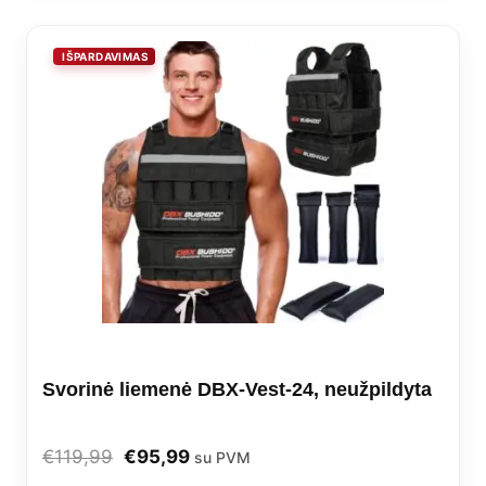
Svorinė liemenė DBX-Vest-24, neužpildyta
Original
Current
€
119,99
€
95,99
su PVM