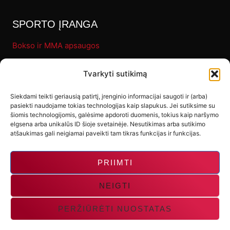
SPORTO ĮRANGA
Bokso ir MMA apsaugos
Pirštinės
Tvarkyti sutikimą
Bokso maišai
Fitness
Siekdami teikti geriausią patirtį, įrenginio informacijai saugoti ir (arba)
pasiekti naudojame tokias technologijas kaip slapukus. Jei sutiksime su
Letenos ir makivaros
šiomis technologijomis, galėsime apdoroti duomenis, tokius kaip naršymo
elgsena arba unikalūs ID šioje svetainėje. Nesutikimas arba sutikimo
Kiti produktai
atšaukimas gali neigiamai paveikti tam tikras funkcijas ir funkcijas.
PRIIMTI
NEIGTI
PERŽIŪRĖTI NUOSTATAS