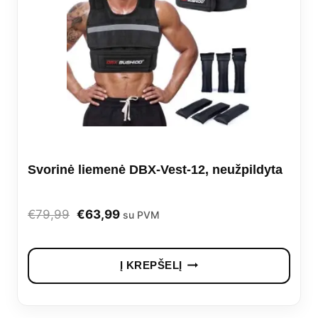
Svorinė liemenė DBX-Vest-12, neužpildyta
Original
Current
€
79,99
€
63,99
su PVM
price
price
was:
is:
Į KREPŠELĮ
€79,99.
€63,99.