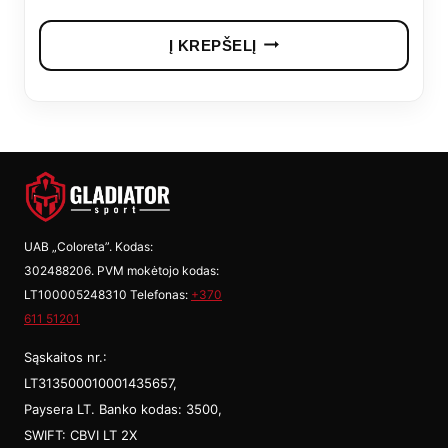
price
price
was:
is:
Į KREPŠELĮ
€119,99.
€95,99.
UAB „Coloreta”. Kodas:
302488206. PVM mokėtojo kodas:
LT100005248310 Telefonas:
+370
611 51201
Sąskaitos nr.:
LT313500010001435657,
Paysera LT. Banko kodas: 3500,
SWIFT: CBVI LT 2X