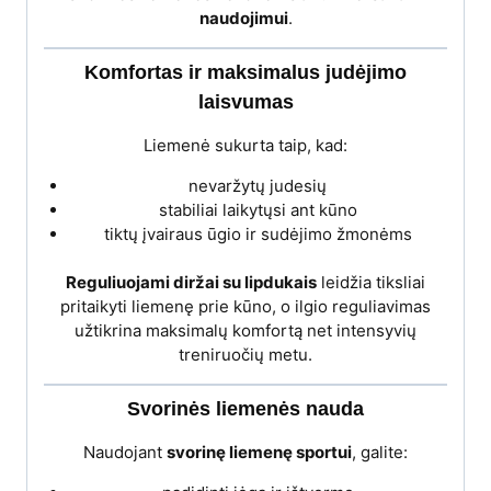
naudojimui
.
Komfortas ir maksimalus judėjimo
laisvumas
Liemenė sukurta taip, kad:
nevaržytų judesių
stabiliai laikytųsi ant kūno
tiktų įvairaus ūgio ir sudėjimo žmonėms
Reguliuojami diržai su lipdukais
leidžia tiksliai
pritaikyti liemenę prie kūno, o ilgio reguliavimas
užtikrina maksimalų komfortą net intensyvių
treniruočių metu.
Svorinės liemenės nauda
Naudojant
svorinę liemenę sportui
, galite: