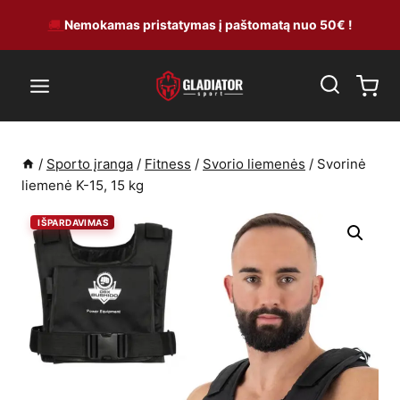
Skip
🚚
Nemokamas pristatymas į paštomatą nuo 50€ !
to
content
/
Sporto įranga
/
Fitness
/
Svorio liemenės
/
Svorinė
liemenė K-15, 15 kg