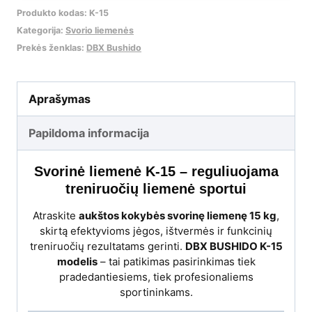
Produkto kodas:
K-15
Kategorija:
Svorio liemenės
Prekės ženklas:
DBX Bushido
Aprašymas
Papildoma informacija
Svorinė liemenė K-15 – reguliuojama
treniruočių liemenė sportui
Atraskite
aukštos kokybės svorinę liemenę 15 kg
,
skirtą efektyvioms jėgos, ištvermės ir funkcinių
treniruočių rezultatams gerinti.
DBX BUSHIDO K-15
modelis
– tai patikimas pasirinkimas tiek
pradedantiesiems, tiek profesionaliems
sportininkams.