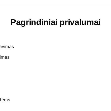
Pagrindiniai privalumai
zavimas
vimas
otėms