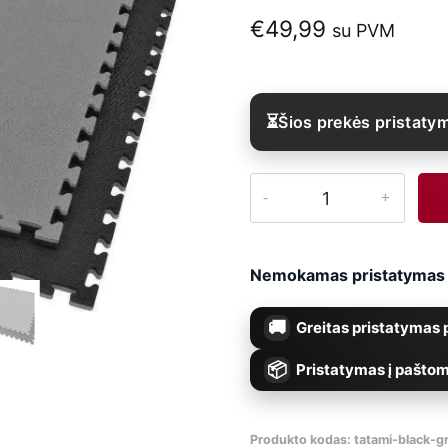
€
49,99
su PVM
Šios prekės pristatym
produkto
kiekis:
Tatamis
Nemokamas pristatymas n
kovos
Greitas pristatymas p
menams
4
Pristatymas į paštom
cm
–
Produkto kodas:
tatami-black-g