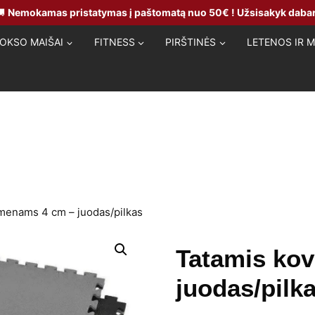
🚚
Nemokamas pristatymas į paštomatą nuo 50€ ! Užsisakyk dabar
OKSO MAIŠAI
FITNESS
PIRŠTINĖS
LETENOS IR 
menams 4 cm – juodas/pilkas
Tatamis ko
juodas/pilk