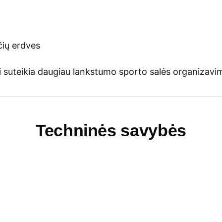
čių erdves
i suteikia daugiau lankstumo sporto salės organizavim
Techninės savybės