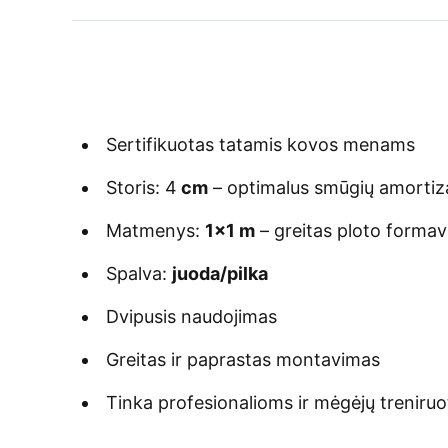
Sertifikuotas tatamis kovos menams
Storis: 4
cm
– optimalus smūgių amorti
Matmenys:
1×1 m
– greitas ploto forma
Spalva:
juoda/pilka
Dvipusis naudojimas
Greitas ir paprastas montavimas
Tinka profesionalioms ir mėgėjų treniru