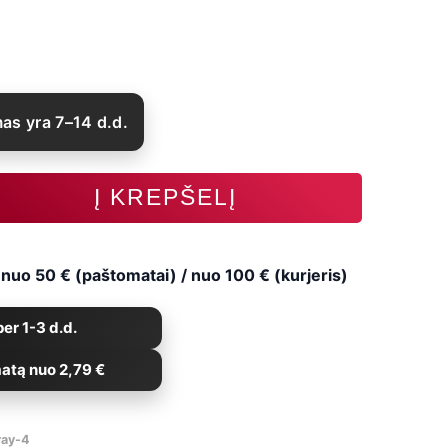
as yra 7–14 d.d.
Į KREPŠELĮ
uo 50 € (paštomatai) / nuo 100 € (kurjeris)
er 1-3 d.d.
atą nuo 2,79 €
ray-4