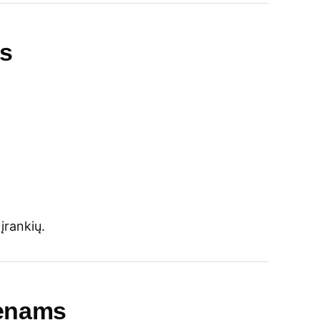
as
įrankių.
menams