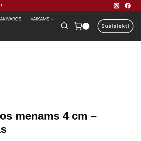
!
MAKIVAROS
VAIKAMS
Susisiekti
0
vos menams 4 cm –
as