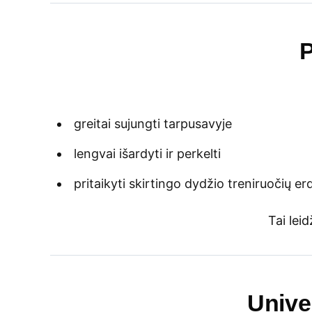
P
greitai sujungti tarpusavyje
lengvai išardyti ir perkelti
pritaikyti skirtingo dydžio treniruočių e
Tai lei
Unive