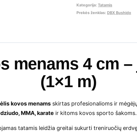
Kategorija:
Tatamis
juodas/pilkas
Prekės ženklas:
DBX Bushido
s menams 4 cm – 
(1×1 m)
imėlis kovos menams
skirtas profesionalioms ir mėgėjų
dziudo, MMA, karate
ir kitoms kovos sporto šakoms.
amas tatamis leidžia greitai sukurti treniruočių erdv