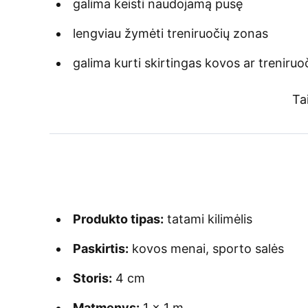
galima keisti naudojamą pusę
lengviau žymėti treniruočių zonas
galima kurti skirtingas kovos ar treniruo
Ta
Produkto tipas:
tatami kilimėlis
Paskirtis:
kovos menai, sporto salės
Storis:
4 cm
Matmenys:
1 × 1 m