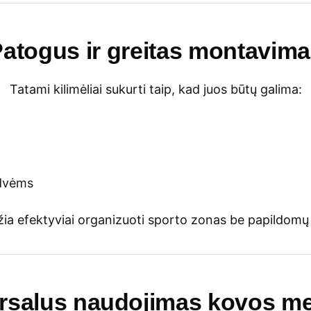
atogus ir greitas montavim
Tatami kilimėliai sukurti taip, kad juos būtų galima:
rdvėms
džia efektyviai organizuoti sporto zonas be papildomų 
rsalus naudojimas kovos 