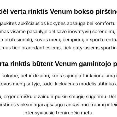
ėl verta rinktis
Venum bokso pirštin
aukitės aukščiausios kokybės apsauga bei komfortu 
mas visame pasaulyje dėl savo inovatyvių sprendimų,
a profesionalų, kovos menų čempionų ir sporto entuzia
kimas tiek pradedantiesiems, tiek patyrusiems sporti
rta rinktis būtent
Venum
gamintojo p
a kokybe, bet ir dizainu, kuris sujungia funkcionalumą i
kovos menų srityje, todėl kiekvienas modelis atitinka 
 ergonomišku dizainu ir puikiu smūgių sugėrimu. Dėl s
rštinės veiksmingai apsaugo rankas nuo traumų ir leidž
intensyviausių treniruočių metu.