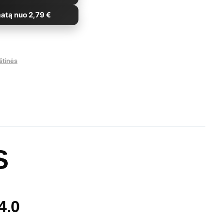
atą nuo 2,79 €
štinės
S
4.0