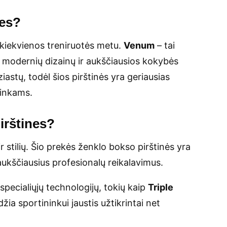
es
?
kiekvienos treniruotės metu.
Venum
– tai
 modernių dizainų ir aukščiausios kokybės
stų, todėl šios pirštinės yra geriausias
ninkams.
irštines?
r stilių. Šio prekės ženklo bokso pirštinės yra
aukščiausius profesionalų reikalavimus.
pecialiųjų technologijų, tokių kaip
Triple
ia sportininkui jaustis užtikrintai net