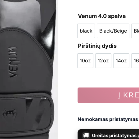
Venum 4.0 spalva
black
Black/Beige
Bl
black
Black/Bei
Pirštinių dydis
10oz
12oz
14oz
1
10oz
12oz
14oz
produkto
Į KR
kiekis:
Bokso
Nemokamas pristatymas n
pirštinės
Greitas pristatymas p
Venum