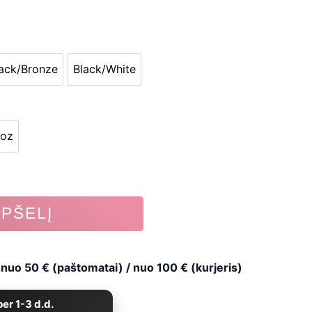
ack/Bronze
Black/White
ge
Black/Bronze
Black/White
6oz
16oz
EPŠELĮ
uo 50 € (paštomatai) / nuo 100 € (kurjeris)
er 1-3 d.d.