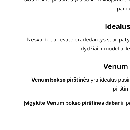
pamuš
Idealu
Nesvarbu, ar esate pradedantysis, ar pat
dydžiai ir modeliai l
Venum b
Venum bokso pirštinės
yra idealus pasir
pirštin
Įsigykite Venum bokso pirštines dabar
ir p