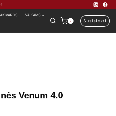
!
MAKIVAROS
VAIKAMS
Susisiekti
0
inės Venum 4.0