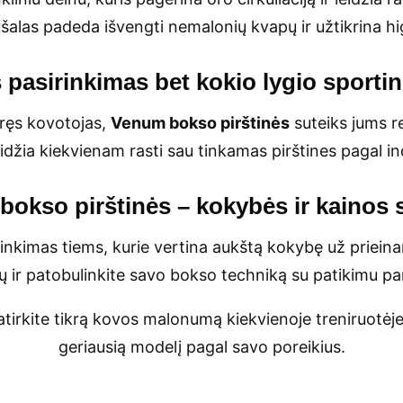
alas padeda išvengti nemalonių kvapų ir užtikrina hi
s pasirinkimas bet kokio lygio sporti
yręs kovotojas,
Venum bokso pirštinės
suteiks jums r
eidžia kiekvienam rasti sau tinkamas pirštines pagal in
okso pirštinės – kokybės ir kainos 
inkimas tiems, kurie vertina aukštą kokybę už prieina
ių ir patobulinkite savo bokso techniką su patikimu pa
atirkite tikrą kovos malonumą kiekvienoje treniruotėj
geriausią modelį pagal savo poreikius.