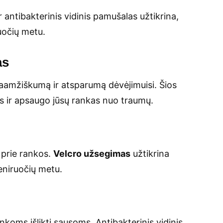
r antibakterinis vidinis pamušalas užtikrina,
ruočių metu.
as
gaamžiškumą ir atsparumą dėvėjimuisi. Šios
s ir apsaugo jūsų rankas nuo traumų.
i prie rankos.
Velcro užsegimas
užtikrina
reniruočių metu.
rankoms išlikti sausoms. Antibakterinis vidinis