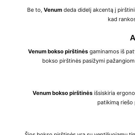
Be to,
Venum
deda didelį akcentą į pirštini
kad rankos 
A
Venum bokso pirštinės
gaminamos iš patva
bokso pirštinės pasižymi pažangiomi
Venum bokso pirštinės
išsiskiria ergono
patikimą riešo 
Šios bokso pirštinės yra su ventiliuojamu tink