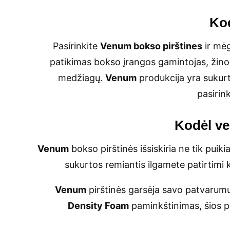
Kod
Pasirinkite
Venum bokso pirštines
ir mėg
patikimas bokso įrangos gamintojas, žino
medžiagų.
Venum
produkcija yra sukurt
pasirin
Kodėl ve
Venum
bokso pirštinės išsiskiria ne tik puiki
sukurtos remiantis ilgamete patirtimi 
Venum
pirštinės garsėja savo patvarumu,
Density Foam
paminkštinimas, šios pi