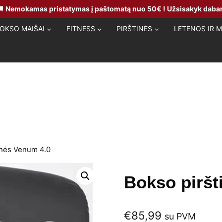
🚚
Nemokamas pristatymas į paštomatą nuo 50€ ! Užsisakyk dabar
OKSO MAIŠAI
FITNESS
PIRŠTINĖS
LETENOS IR 
inės Venum 4.0
Bokso piršt
€
85,99
su PVM