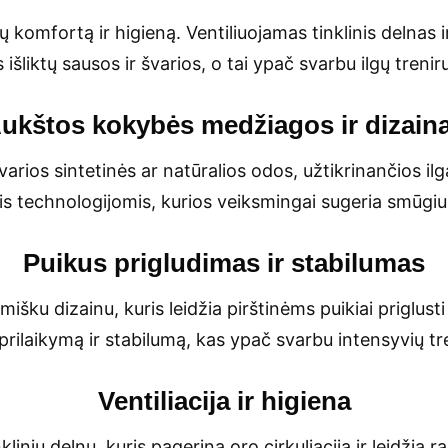
ų komfortą ir higieną. Ventiliuojamas tinklinis delnas i
išliktų sausos ir švarios, o tai ypač svarbu ilgų treni
ukštos kokybės medžiagos ir dizain
rios sintetinės ar natūralios odos, užtikrinančios il
s technologijomis, kurios veiksmingai sugeria smūgiu
Puikus prigludimas ir stabilumas
mišku dizainu, kuris leidžia pirštinėms puikiai priglust
prilaikymą ir stabilumą, kas ypač svarbu intensyvių t
Ventiliacija ir higiena
liniu delnu, kuris pagerina oro cirkuliaciją ir leidžia 