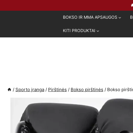
Skip
to
BOKSO IR MMA APSAUGOS
B
content
KITI PRODUKTAI
/
Sporto įranga
/
Pirštinės
/
Bokso pirštinės
/
Bokso piršt