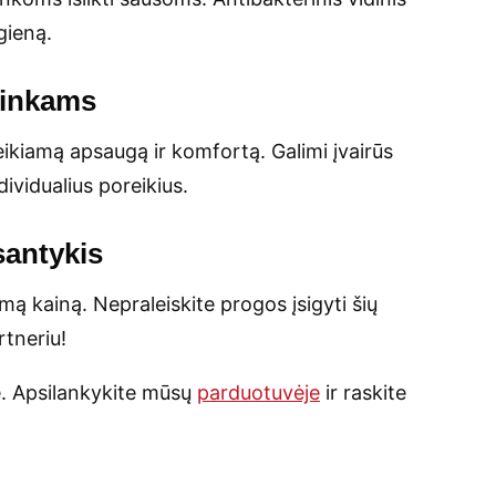
gieną.
ninkams
eikiamą apsaugą ir komfortą. Galimi įvairūs
dividualius poreikius.
santykis
mą kainą. Nepraleiskite progos įsigyti šių
rtneriu!
e. Apsilankykite mūsų
parduotuvėje
ir raskite