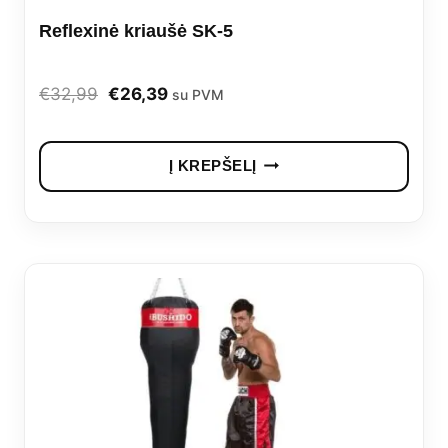
Reflexinė kriaušė SK-5
Original
Current
€
32,99
€
26,39
su PVM
price
price
was:
is:
Į KREPŠELĮ
€32,99.
€26,39.