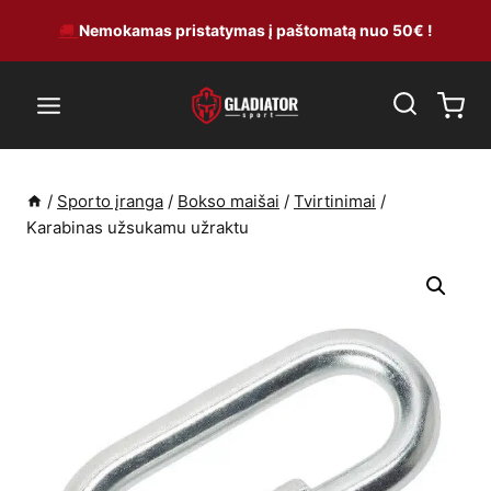
Skip
🚚
Nemokamas pristatymas į paštomatą nuo 50€ !
to
content
/
Sporto įranga
/
Bokso maišai
/
Tvirtinimai
/
Karabinas užsukamu užraktu